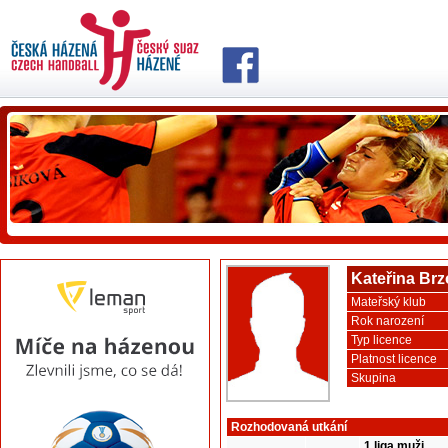
Kateřina Br
Mateřský klub
Rok narození
Typ licence
Platnost licence
Skupina
Rozhodovaná utkání
1.liga muži