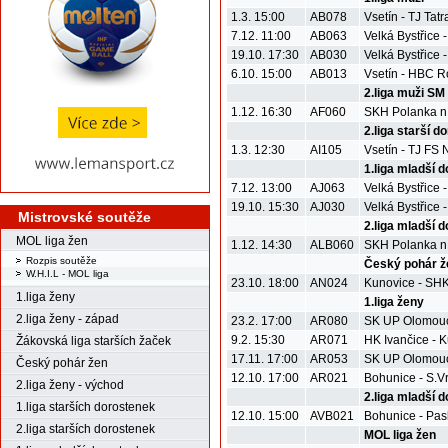
1.3. 15:00
AB078
Vsetín - TJ Tatr
7.12. 11:00
AB063
Velká Bystřice
19.10. 17:30
AB030
Velká Bystřice
6.10. 15:00
AB013
Vsetín - HBC Ro
2.liga muži SM
1.12. 16:30
AF060
SKH Polanka n
2.liga starší d
1.3. 12:30
AI105
Vsetín - TJ FS
1.liga mladší 
7.12. 13:00
AJ063
Velká Bystřice 
19.10. 15:30
AJ030
Velká Bystřice -
Mistrovské soutěže
2.liga mladší 
MOL liga žen
1.12. 14:30
ALB060
SKH Polanka n.O
Rozpis soutěže
Český pohár ž
W.H.I.L - MOL liga
23.10. 18:00
AN024
Kunovice - SHK
1.liga ženy
1.liga ženy
2.liga ženy - západ
23.2. 17:00
AR080
SK UP Olomouc 
9.2. 15:30
AR071
HK Ivančice - 
Žákovská liga starších žaček
17.11. 17:00
AR053
SK UP Olomouc
Český pohár žen
12.10. 17:00
AR021
Bohunice - S.V
2.liga ženy - východ
2.liga mladší 
1.liga starších dorostenek
12.10. 15:00
AVB021
Bohunice - Pas
2.liga starších dorostenek
MOL liga žen