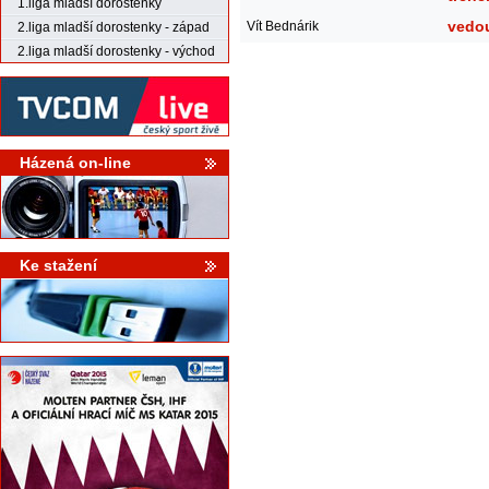
1.liga mladší dorostenky
vedo
Vít Bednárik
2.liga mladší dorostenky - západ
2.liga mladší dorostenky - východ
Házená on-line
Ke stažení