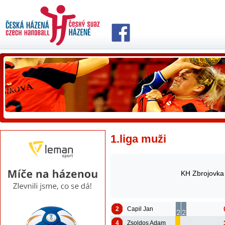
1.liga muži
KH Zbrojovka
2
Capil Jan
4
Zsoldos Adam