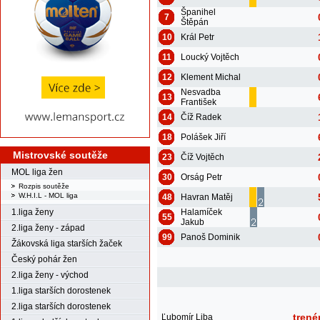
Španihel
7
Štěpán
10
Král Petr
11
Loucký Vojtěch
12
Klement Michal
Nesvadba
13
František
14
Číž Radek
18
Polášek Jiří
Mistrovské soutěže
23
Číž Vojtěch
MOL liga žen
30
Orság Petr
Rozpis soutěže
W.H.I.L - MOL liga
48
Havran Matěj
Halamíček
1.liga ženy
55
Jakub
2.liga ženy - západ
99
Panoš Dominik
Žákovská liga starších žaček
Český pohár žen
2.liga ženy - východ
1.liga starších dorostenek
2.liga starších dorostenek
trené
Ľubomír Liba