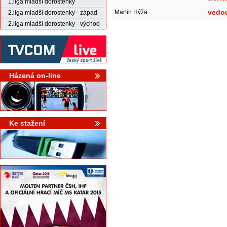
1.liga mladší dorostenky
vedo
Martin Hýža
2.liga mladší dorostenky - západ
2.liga mladší dorostenky - východ
Házená on-line
Ke stažení