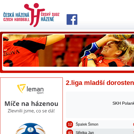
2.liga mladší dorosten
SKH Polank
12
Špalek Šimon
41
Střelka Jan