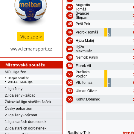
Augustin
42
Tomáš
Švancer
43
Štěpán
45
Pešl Petr
46
Prorok Tomáš
47
Hýža Matěj
Hýža
48
Maxmilián
49
Němčík Patrik
Mistrovské soutěže
50
Florek Vít
Prašivka
MOL liga žen
51
Vojtěch
Rozpis soutěže
W.H.I.L - MOL liga
52
Vlk Tomáš
1.liga ženy
53
Ulman Oliver
2.liga ženy - západ
55
Kohut Dominik
Žákovská liga starších žaček
Český pohár žen
2.liga ženy - východ
1.liga starších dorostenek
2.liga starších dorostenek
trené
Rastislav Trtík