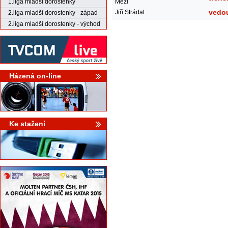
Mézl
1.liga mladší dorostenky
vedo
Jiří Strádal
2.liga mladší dorostenky - západ
2.liga mladší dorostenky - východ
Házená on-line
Ke stažení