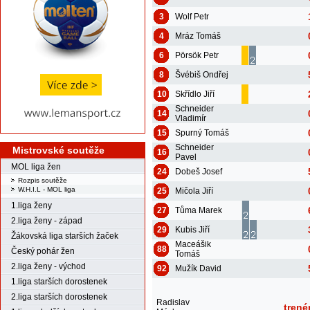
3
Wolf Petr
4
Mráz Tomáš
6
Pörsök Petr
8
Švébiš Ondřej
10
Skřídlo Jiří
Schneider
14
Vladimír
15
Spurný Tomáš
Schneider
Mistrovské soutěže
16
Pavel
MOL liga žen
24
Dobeš Josef
Rozpis soutěže
W.H.I.L - MOL liga
25
Mičola Jiří
1.liga ženy
27
Tůma Marek
2.liga ženy - západ
29
Kubis Jiří
Žákovská liga starších žaček
Maceášik
88
Český pohár žen
Tomáš
2.liga ženy - východ
92
Mužík David
1.liga starších dorostenek
2.liga starších dorostenek
Radislav
trené