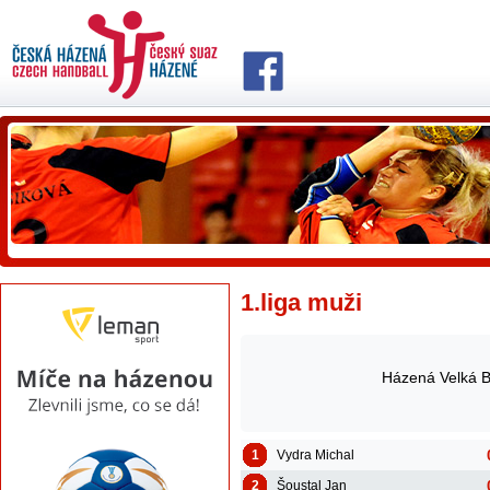
1.liga muži
Házená Velká B
1
Vydra Michal
2
Šoustal Jan