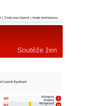
e
|
Český svaz házené
|
Hrajte miniházenou
Soutěže žen
ol Lázně Kynžvart
Königová
6/0
4
Kristýna
Michalcová
6/1
21