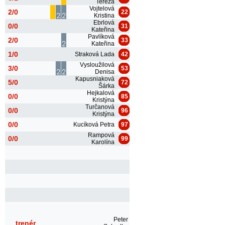
Tereza
Vojtelová
2/0
22
Kristina
Ebrlová
0/0
31
Kateřina
Pavlíková
2/0
33
Kateřina
1/0
Straková Lada
42
Vysloužilová
3/0
53
Denisa
Kapusniaková
5/0
72
Šárka
Hejkalová
0/0
85
Kristýna
Turčanová
0/0
96
Kristýna
0/0
Kucíková Petra
97
Rampová
0/0
99
Karolína
Peter
trenér