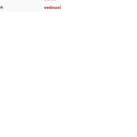
vedoucí
ek