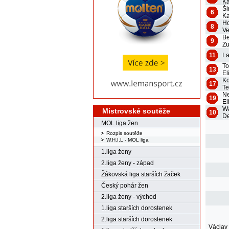
Ka
Ši
6
Ka
H
8
Ve
B
9
Z
11
La
T
13
El
Ko
17
Te
N
19
El
W
Mistrovské soutěže
10
De
MOL liga žen
Rozpis soutěže
W.H.I.L - MOL liga
1.liga ženy
2.liga ženy - západ
Žákovská liga starších žaček
Český pohár žen
2.liga ženy - východ
1.liga starších dorostenek
2.liga starších dorostenek
Václav