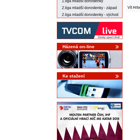
1.liga mladší dorostenky
Vít Hrb
2.liga mladší dorostenky - západ
2.liga mladší dorostenky - východ
Házená on-line
Ke stažení