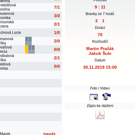
teřina
ndelářová
9 : 11
7/1
rolína
ouserová
Branky ze 7 hodů
3/0
ronika
3
1
erounská
2/1
uzana
Diváci
1/0
cinová Lucie
70
omanová
2/0
Rozhodčí
iška
vářová
Martin Pražák
0/0
reza
Jakub Šulc
edbalová
2/1
iška
Datum
aldová
0/0
30.11.2019 15:00
nisa
Foto / Video
Zápis ke stažení
trenér
 Marek