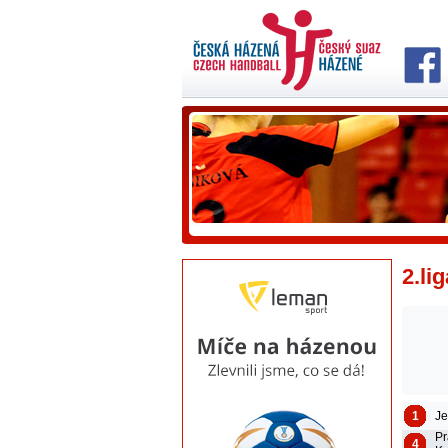
2.li
1
Je
Pr
4