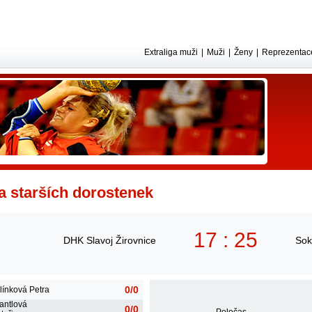
Extraliga muži
|
Muži
|
Ženy
|
Reprezentac
ga starších dorostenek
17 : 25
DHK Slavoj Žirovnice
Sok
0/0
línková Petra
antlová
0/0
Poločas