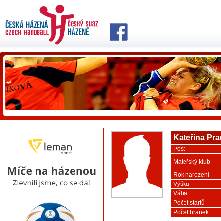
Kateřina Pra
Post
Mateřský klub
Rok narození
Výška
Váha
Počet startů
Počet branek