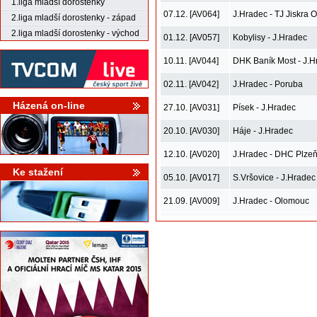
1.liga mladší dorostenky
07.12. [AV064]
J.Hradec - TJ Jiskra 
2.liga mladší dorostenky - západ
2.liga mladší dorostenky - východ
01.12. [AV057]
Kobylisy - J.Hradec
10.11. [AV044]
DHK Baník Most - J.H
02.11. [AV042]
J.Hradec - Poruba
Házená on-line
27.10. [AV031]
Písek - J.Hradec
20.10. [AV030]
Háje - J.Hradec
12.10. [AV020]
J.Hradec - DHC Plze
Ke stažení
05.10. [AV017]
S.Vršovice - J.Hradec
21.09. [AV009]
J.Hradec - Olomouc