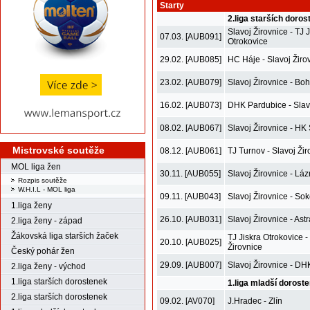
Starty
2.liga starších doro
Slavoj Žirovnice - TJ 
07.03. [AUB091]
Otrokovice
29.02. [AUB085]
HC Háje - Slavoj Žiro
23.02. [AUB079]
Slavoj Žirovnice - Bo
16.02. [AUB073]
DHK Pardubice - Slav
08.02. [AUB067]
Slavoj Žirovnice - HK
Mistrovské soutěže
08.12. [AUB061]
TJ Turnov - Slavoj Žir
MOL liga žen
30.11. [AUB055]
Slavoj Žirovnice - Lá
Rozpis soutěže
W.H.I.L - MOL liga
09.11. [AUB043]
Slavoj Žirovnice - Soko
1.liga ženy
26.10. [AUB031]
Slavoj Žirovnice - Ast
2.liga ženy - západ
Žákovská liga starších žaček
TJ Jiskra Otrokovice -
20.10. [AUB025]
Žirovnice
Český pohár žen
29.09. [AUB007]
Slavoj Žirovnice - D
2.liga ženy - východ
1.liga starších dorostenek
1.liga mladší dorost
2.liga starších dorostenek
09.02. [AV070]
J.Hradec - Zlín