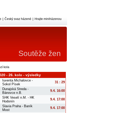
e
|
Český svaz házené
|
Hrajte miniházenou
Soutěže žen
zí kola
020 - 26. kolo - výsledky
Iuventa Michalovce -
31 : 29
Sokol Písek
Dunajská Streda -
9.4. 16:00
Bánovce n.B.
SHK Veselí n.M. - HK
9.4. 17:00
Hodonín
Slavia Praha - Baník
9.4. 17:00
Most