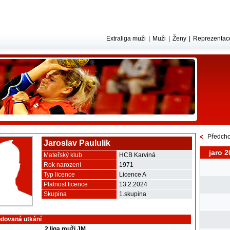
Extraliga muži
|
Muži
|
Ženy
|
Reprezentac
Předcho
Jaroslav Paululik
jaro 2
Mateřský klub
HCB Karviná
Rok narození
1971
Typ licence
Licence A
Platnost licence
13.2.2024
Skupina
1.skupina
dovaná utkání
2.liga muži JM