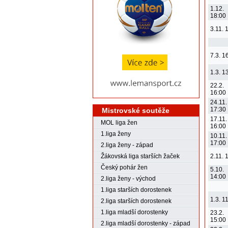
1.12.
18:00
3.11. 
7.3. 1
1.3. 1
22.2.
16:00
24.11.
17:30
Mistrovské soutěže
17.11.
MOL liga žen
16:00
1.liga ženy
10.11.
17:00
2.liga ženy - západ
Žákovská liga starších žaček
2.11. 
Český pohár žen
5.10.
14:00
2.liga ženy - východ
1.liga starších dorostenek
1.3. 1
2.liga starších dorostenek
1.liga mladší dorostenky
23.2.
15:00
2.liga mladší dorostenky - západ