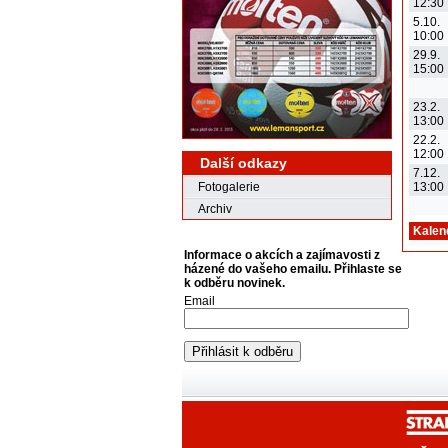
12:30
5.10.
10:00
29.9.
15:00
23.2.
13:00
22.2.
12:00
Další odkazy
7.12.
Fotogalerie
13:00
Archiv
Kalen
Informace o akcích a zajímavosti z
házené do vašeho emailu. Přihlaste se
k odběru novinek.
Email