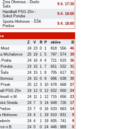
Zora Olomouc - Duslo
9.4. 17:30
Šaľa
Handball PSG Zlín -
9.4. 18:00
Sokol Poruba
Sporta Hlohovec - ŠŠK
9.4. 18:00
Prešov
ka
Z
V
R
P
skóre
B
 Most
24
23
0
1
818 : 556
46
ta Michalovce
25
19
1
5
797 : 574
39
a Praha
24
16
4
4
721 : 615
36
 Poruba
23
15
1
7
651 : 532
31
 Šaľa
24
15
1
8
705 : 617
31
Olomouc
24
15
0
9
696 : 638
30
 Písek
25
12
3
10
678 : 668
27
all PSG Zlín
24
12
0
12
632 : 650
24
eselí n.M.
24
11
1
12
715 : 656
23
ská Streda
24
7
3
14
649 : 726
17
Prešov
23
7
0
16
633 : 663
14
a Hlohovec
24
4
1
19
610 : 831
9
donín
24
4
1
19
605 : 741
9
ce n.B.
24
0
0
24
446 : 889
0