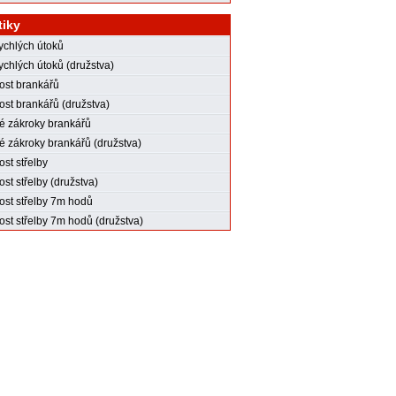
tiky
rychlých útoků
ychlých útoků (družstva)
st brankářů
st brankářů (družstva)
 zákroky brankářů
 zákroky brankářů (družstva)
st střelby
st střelby (družstva)
st střelby 7m hodů
st střelby 7m hodů (družstva)