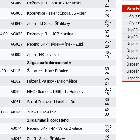
19 :
AG068
Rožnov p.R. - Sokol Nové Veselí
21
Statis
24 :
AG063
Kopřivnice - Talent Škoda JS Plzeň
28
Góly z 
34 :
Góly z r
AG042
Zubří - TJ Sokol Šťáhlavy
12
Úspěšno
37 :
14:00
AG033
Rožnov p.R. - HCB Karviná
29
Úspěšno
25 :
Úspěšné
AG017
Pepino SKP Frýdek-Místek - Zubří
29
Úspěšné
46 :
AG009
Zubří - HK Lovosice
19
Úspěšno
2.liga starší dorostenci V
Úspěšno
35 :
4:00
AI112
Žeravice - Nové Bránice
Úspěšno
24
Úspěšno
25 :
AI102
Házená Paskov - Maloměřice
24
31 :
AI069
HBC Olomouc 1966 - TJ Holešov
18
36 :
AI051
Sokol Ostrava - Handball Brno
44
42 :
11:00
AI084
Zlín - TJ Holešov
30
1.liga mladší dorostenci
44 :
AJ074
Pepino SKP F-M - Velká Bystřice
33
48 :
AJ042
Zubří - Sokol Šťáhlavy