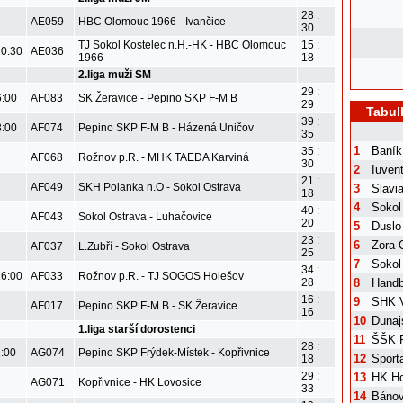
28 :
AE059
HBC Olomouc 1966 - Ivančice
30
TJ Sokol Kostelec n.H.-HK - HBC Olomouc
15 :
10:30
AE036
1966
18
2.liga muži SM
29 :
6:00
AF083
SK Žeravice - Pepino SKP F-M B
29
Tabul
39 :
3:00
AF074
Pepino SKP F-M B - Házená Uničov
35
1
Baník
35 :
AF068
Rožnov p.R. - MHK TAEDA Karviná
30
2
Iuven
21 :
AF049
SKH Polanka n.O - Sokol Ostrava
3
Slavi
18
4
Sokol
40 :
AF043
Sokol Ostrava - Luhačovice
20
5
Duslo
23 :
6
Zora 
AF037
L.Zubří - Sokol Ostrava
25
7
Sokol
34 :
16:00
AF033
Rožnov p.R. - TJ SOGOS Holešov
8
Handb
28
16 :
9
SHK V
AF017
Pepino SKP F-M B - SK Žeravice
16
10
Dunaj
1.liga starší dorostenci
11
ŠŠK 
28 :
1:00
AG074
Pepino SKP Frýdek-Místek - Kopřivnice
12
Sport
18
29 :
13
HK Ho
AG071
Kopřivnice - HK Lovosice
33
14
Bánov