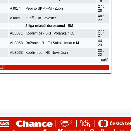
19
27 :
AJ017
Pepino SKP F-M - Zubří
28
40 :
AJ009
Zubří - HK Lovosice
22
2.liga mladší dorostenci - SM
27 :
ALB071
Kopřivnice - SKH Polanka n.O.
27
44 :
ALB068
Rožnov p.R. - TJ Sokol Horka n.M.
23
33 :
ALB063
Kopřivnice - HC Nový Jičín
22
Další
dář