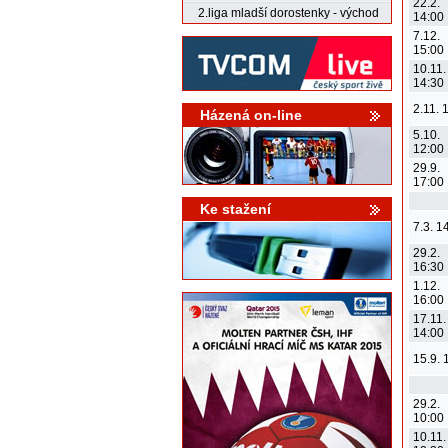
22.2.
2.liga mladší dorostenky - východ
14:00
7.12.
15:00
10.11.
14:30
2.11. 
Házená on-line
5.10.
12:00
29.9.
17:00
Ke stažení
7.3. 1
29.2.
16:30
1.12.
16:00
17.11.
14:00
15.9. 
29.2.
10:00
10.11.