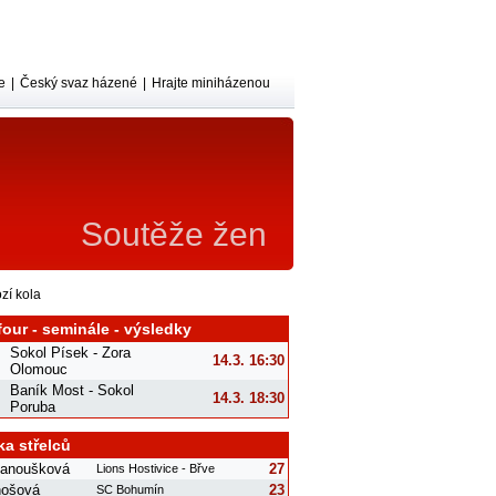
e
|
Český svaz házené
|
Hrajte miniházenou
Soutěže žen
zí kola
four - seminále - výsledky
Sokol Písek - Zora
14.3. 16:30
Olomouc
Baník Most - Sokol
14.3. 18:30
Poruba
ka střelců
Janoušková
27
Lions Hostivice - Břve
nošová
23
SC Bohumín