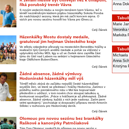
K ženám musíte být citlivější než k chlapům,
Anna Dol
říká porubský trenér Vávra
S novým vedením klubu a novým trenérem Ivem Vávrou, leč s
téměř nezměněným kádrem půjdou házenkářky Sokola Poruba
do nadcházející sezony, která jim má začít koncem srpna. O
Tabul
vizích pro novou sezónu hovořil Ivo Vávra pro iDnes.cz.
Marie Ja
Veronika
Celý článek
Markéta 
Házenkářky Mostu dostaly medaile,
gratuloval jim hejtman Ústeckého kraje
Ve středu odpoledne převzaly na mosteckém Benediktu hráčky a
Tabul
realizační tým Černých andělů medaile a pohár za vítězství v
uplynulém ročníku MOL ligy a už ve čtvrtek ráno zamířila část
Michaela
týmu do Ústí nad Labem na setkání s hejtmanem Ústeckého
kraje Oldřichem Bubeníčkem.
Anna Sch
Kristýna
Celý článek
Žádné absence, žádné výmluvy.
Hodonínské házenkářky míří výš
Téměř měsíc zbývá do začátku nejvyšší české házenkářské
soutěže žen, ve které se představí i hráčky Hodonína. Zatímco v
průběhu svého premiérového roku v Mol lize bojoval kádr
především o udržení, v tom novém chce stoupat tabulkou a
konkurovat soupeřům. „Práce s hráčkami je až překvapivá. Žádné
absence, žádné výmluvy, každá z nich jede nadoraz. Zatím jsem
velmi spokojený,“ pochvaluje si dosavadní přípravu trenér Antonín
Střelec v rozhovoru pro Hodonínský deník.
Celý článek
Olomouc pro novou sezónu bez brankářky
Raškové a kanonýrky Patrnčiakové
Tým Zory Olomouc naskočil do přípravy na novou sezón v