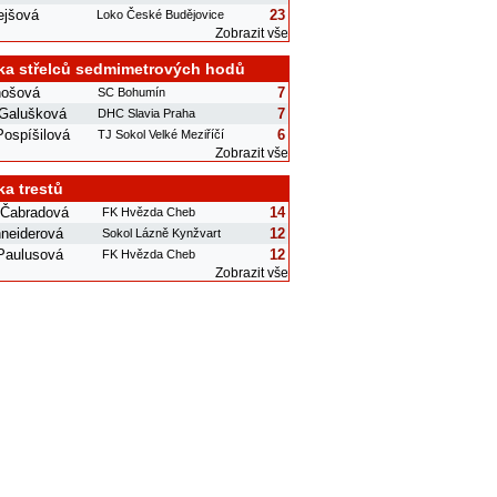
ejšová
23
Loko České Budějovice
Zobrazit vše
ka střelců sedmimetrových hodů
nošová
7
SC Bohumín
 Galušková
7
DHC Slavia Praha
Pospíšilová
6
TJ Sokol Velké Meziříčí
Zobrazit vše
ka trestů
 Čabradová
14
FK Hvězda Cheb
neiderová
12
Sokol Lázně Kynžvart
 Paulusová
12
FK Hvězda Cheb
Zobrazit vše