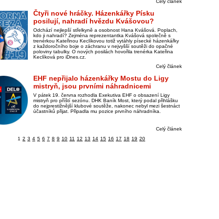
Celý článek
Čtyři nové hráčky. Házenkářky Písku
posilují, nahradí hvězdu Kvášovou?
Odchází nejlepší střelkyně a osobnost Hana Kvášová. Poplach,
kdo ji nahradí? Zejména reprezentantka Kvášová společně s
trenérkou Kateřinou Keclíkovou totiž vytáhly písecké házenkářky
z každoročního boje o záchranu v nejvyšší soutěži do opačné
poloviny tabulky. O nových posilách hovořila trenérka Kateřina
Keclíková pro iDnes.cz.
Celý článek
EHF nepřijalo házenkářky Mostu do Ligy
mistryň, jsou prvními náhradnicemi
V pátek 19. června rozhodla Exekutiva EHF o obsazení Ligy
mistryň pro příští sezónu. DHK Baník Most, který podal přihlášku
do nejprestižnější klubové soutěže, nakonec nebyl mezi šestnáct
účastníků přijat. Připadla mu pozice prvního náhradníka.
Celý článek
1
2
3
4
5
6
7
8
9
10
11
12
13
14
15
16
17
18
19
20