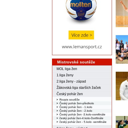
Mistrovské soutěže
MOL liga žen
1.liga ženy
2.liga ženy - západ
Žákovská liga starších žaček
Český pohár žen
Rozpis soutěže
Český pohár žen-předkolo
Český pohár žen - 1.kolo
Český pohár žen - 2.kolo
Český pohár žen -3.kolo-osmifinále
český pohár žen-4.kolo-čtvrtfinále
český pohár žen - 5.kolo -semifinále