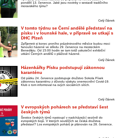
pondělí 13. července. Jaké jsou novinky v sestavě tradičního
moravského týmu?
Celý článek
V tomto týdnu se Černí andělé představí na
písku i v lounské hale, v přípravě se utkají s
DHC Plzeň
Zpříjemnit si konec prvního prázdninového měsíce budou moci
fanoušci házené ve středu 29. července na mosteckém
Benediktu. Od 15:00 hodin se tam totiž uskuteční exhibiční
utkání Černých andělů v plážové házené.
Celý článek
Házenkářky Písku podstupují zákonnou
karanténu
Od pátku 24. července podstupuje družstvo Sokola Písek
zákonnou karanténu z důvodu výskytu onemocnění Covid-19.
Klub o tom informoval na svých sociálních sítích.
Celý článek
V evropských pohárech se představí šest
českých týmů
Šestice českých týmů nastoupí v nadcházející sezóně do
evropských bojů. V kterých soutěžích se česká družstva
představí? Los evropských pohárů je plánován na 28. července.