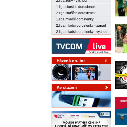
2.liga ženy - východ
1.liga starších dorostenek
2.liga starších dorostenek
1.liga mladší dorostenky
2.liga mladší dorostenky - západ
2.liga mladší dorostenky - východ
Házená on-line
Ke stažení