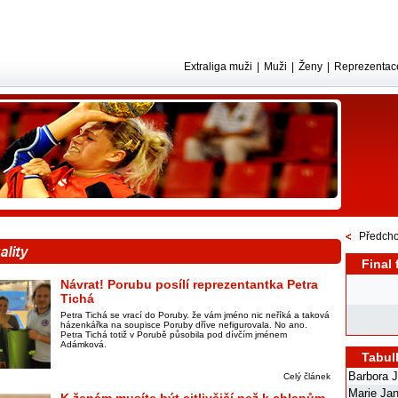
Extraliga muži
|
Muži
|
Ženy
|
Reprezentac
Předcho
Final 
Návrat! Porubu posílí reprezentantka Petra
Tichá
Petra Tichá se vrací do Poruby. že vám jméno nic neříká a taková
házenkářka na soupisce Poruby dříve nefigurovala. No ano.
Petra Tichá totiž v Porubě působila pod dívčím jménem
Adámková.
Tabul
Barbora 
Celý článek
Marie Ja