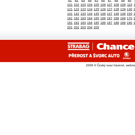
81
82
83
84
85
86
87
88
89
90
101
102
103
104
105
106
107
108
109
110
121
122
123
124
125
126
127
128
129
130
141
142
143
144
145
146
147
148
149
150
161
162
163
164
165
166
167
168
169
170
181
182
183
184
185
186
187
188
189
190
201
202
203
204
205
2009 © Český svaz házené, webma