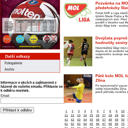
Pozvánka na MOL
předehrávky Sla
Pohár EHF a Liga mistrů
týmům Slavie Praha a B
následujících dnů. Pře
poměří s Veselím nad Mo
diváci šlágr kola - souboj
Dvojčata poprvé 
hodnotily sestr
Házenkářský šlágr mezi 
drama až do poslední se
vzájemného souboje ses
Další odkazy
deník.
Fotogalerie
Archiv
Páté kolo MOL l
Zlína
Informace o akcích a zajímavosti z
Po reprezentační pauze 
házené do vašeho emailu. Přihlaste se
vrátily házenkářky Zlína
k odběru novinek.
jasně přehrály nováčka 
Email
1
2
3
4
5
6
7
8
9
10
21
22
23
24
25
26
27
28
29
30
41
42
43
44
45
46
47
48
49
50
61
62
63
64
65
66
67
68
69
70