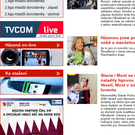
1.liga mladší dorostenky
Ruzyni, odkud vyrazily s
autobusem přesunuly do 
2.liga mladší dorostenky - západ
největšího největšího mě
základní tábor. Dnešní 
2.liga mladší dorostenky - východ
zápasy druhého kola kva
Odense Håndbold se však
vzdálené hale ve městeč
z webu www.dhcslavia.c
Házenou jsme pos
sobě a manželov
Házená on-line
Je to pro ni ocenění za 
Škvařilová v úterý vstou
Plzeňského kraje.
Ke stažení
Slavia i Most se
naladily ligovou
Veselí, Most v so
Iuventu
Házenkářky Slavie Praha
SHK Veselí nad Moravou
dotáhly na třetím tým ta
Jana Salače ve čtvrtek 1
a následně autobusem do
ve druhém kole kvalifik
Håndbold. Odveta se hra
poprvé na domácí palubov
hvězdný Györ. Jeho před
skončila pro Severočešky