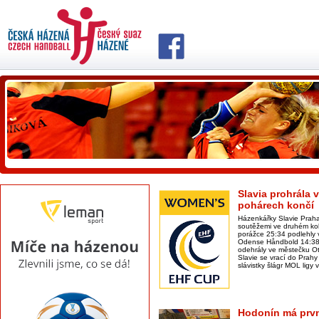
Slavia prohrála 
pohárech končí
Házenkářky Slavie Praha
soutěžemi ve druhém kol
porážce 25:34 podlehly
Odense Håndbold 14:38,
odehrály ve městečku Ot
Slavie se vrací do Prahy 
slávistky šlágr MOL ligy
Hodonín má prvn