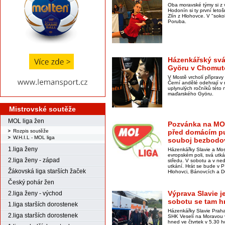
Oba moravské týmy si z 
Hodonín si ty první leto
Zlín z Hlohovce. V "soko
Poruba.
Házenkářský svát
Györu v Chomuto
V Mostě vrcholí přípravy
Černí andělé odehrají v n
uplynulých ročníků této 
maďarského Györu.
Mistrovské soutěže
MOL liga žen
Pozvánka na MOL
před domácím pu
Rozpis soutěže
W.H.I.L - MOL liga
souboj bezbodo
1.liga ženy
Házenkářky Slavie a Mo
evropském poli, svá utká
2.liga ženy - západ
středu. V sobotu a v nedě
utkání. Hrát se bude v 
Žákovská liga starších žaček
Hlohovci, Bánovcích a D
Český pohár žen
Výprava Slavie j
2.liga ženy - východ
sobotu se tam h
1.liga starších dorostenek
Házenkářky Slavie Praha
2.liga starších dorostenek
SHK Veselí na Moravou v
hned ve čtvrtek v 5.30 h