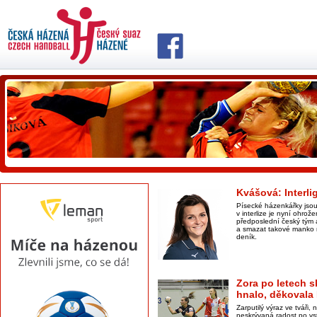
Kvášová: Interli
Písecké házenkářky jsou 
v interlize je nyní ohrož
předposlední český tým a
a smazat takové manko 
deník.
Zora po letech s
hnalo, děkovala
Zarputilý výraz ve tváři
neskrývaná radost po vs