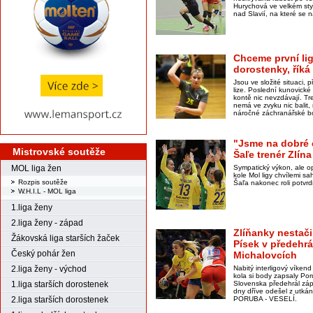
Hurychová ve velkém sty
nad Slavií, na které se 
Chceme první lig
dorostenky, říká
Jsou ve složité situaci, p
lize. Poslední kunovick
kontě nic nevzdávají. Tr
nemá ve zvyku nic balit,
náročné záchranářské b
"Jsme na dobré c
Mistrovské soutěže
Šaľe trenér Zlín
Sympatický výkon, ale o
MOL liga žen
kole Mol ligy chvílemi s
Rozpis soutěže
Šaľa nakonec roli potvrdi
W.H.I.L - MOL liga
1.liga ženy
2.liga ženy - západ
Zlíňanky nestači
Žákovská liga starších žaček
Písek v předehr
Český pohár žen
Michalovcích
Nabitý interligový víkend
2.liga ženy - východ
kola si body zapsaly Por
Slovenska předehrál záp
1.liga starších dorostenek
dny dříve odešel z ut
PORUBA - VESELÍ.
2.liga starších dorostenek