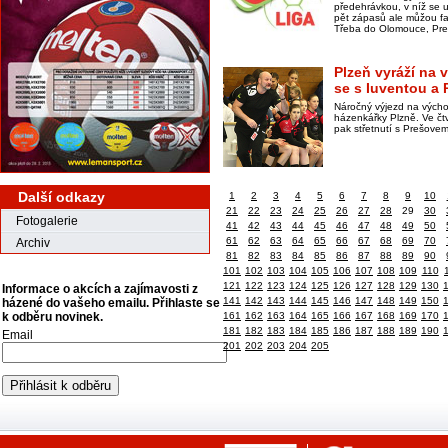
předehrávkou, v níž se u
pět zápasů ale můžou fa
Třeba do Olomouce, Pre
Plzeň vyráží na
se s Iuventou a
Náročný výjezd na vých
házenkářky Plzně. Ve čtv
pak střetnutí s Prešovem
Další odkazy
1
2
3
4
5
6
7
8
9
10
21
22
23
24
25
26
27
28
29
30
Fotogalerie
41
42
43
44
45
46
47
48
49
50
61
62
63
64
65
66
67
68
69
70
Archiv
81
82
83
84
85
86
87
88
89
90
101
102
103
104
105
106
107
108
109
110
121
122
123
124
125
126
127
128
129
130
Informace o akcích a zajímavosti z
141
142
143
144
145
146
147
148
149
150
házené do vašeho emailu. Přihlaste se
k odběru novinek.
161
162
163
164
165
166
167
168
169
170
181
182
183
184
185
186
187
188
189
190
Email
201
202
203
204
205