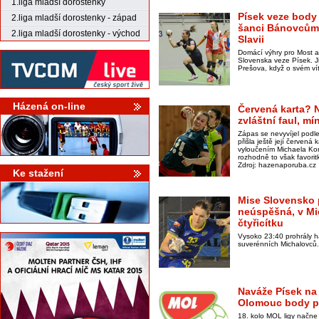
1.liga mladší dorostenky
Písek veze body
2.liga mladší dorostenky - západ
šanci Bánovcům.
2.liga mladší dorostenky - východ
Slavii
Domácí výhry pro Most a
Slovenska veze Písek. 
Prešova, když o svém vít
Házená on-line
Červená karta? N
zvláštní faul, m
Zápas se nevyvíjel podl
přišla ještě její červená 
vyloučením Michaela Kon
rozhodně to však favori
Zdroj: hazenaporuba.cz
Ke stažení
Mise Slovensko p
neúspěšná, v Mi
čtyřicítku
Vysoko 23:40 prohrály 
suverénních Michalovců.
Naváže Písek na
Olomouc body př
18. kolo MOL ligy načne 