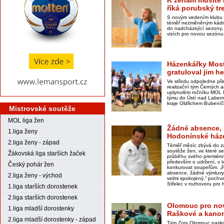
K ženám musíte b
říká porubský tr
S novým vedením klubu 
téměř nezměněným kádr
do nadcházející sezony,
vizích pro novou sezónu 
Házenkářky Most
gratuloval jim h
Ve středu odpoledne př
realizační tým Černých a
uplynulém ročníku MOL li
týmu do Ústí nad Labem
kraje Oldřichem Bubení
Mistrovské soutěže
MOL liga žen
Žádné absence, 
1.liga ženy
Hodonínské háze
2.liga ženy - západ
Téměř měsíc zbývá do z
soutěže žen, ve které se
Žákovská liga starších žaček
průběhu svého premiérov
především o udržení, v 
Český pohár žen
konkurovat soupeřům. „P
absence, žádné výmluvy,
2.liga ženy - východ
velmi spokojený,“ pochva
Střelec v rozhovoru pro
1.liga starších dorostenek
2.liga starších dorostenek
Olomouc pro no
1.liga mladší dorostenky
Raškové a kanon
2.liga mladší dorostenky - západ
Tým Zory Olomouc naskoč