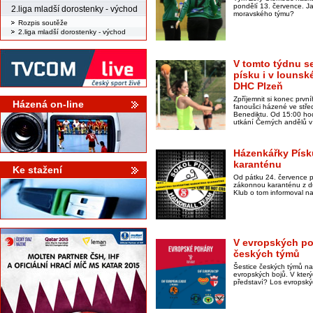
pondělí 13. července. Ja
2.liga mladší dorostenky - východ
moravského týmu?
Rozpis soutěže
2.liga mladší dorostenky - východ
V tomto týdnu se
písku i v lounské
DHC Plzeň
Zpříjemnit si konec prv
Házená on-line
fanoušci házené ve stř
Benediktu. Od 15:00 hodi
utkání Černých andělů v
Házenkářky Písk
karanténu
Ke stažení
Od pátku 24. července p
zákonnou karanténu z d
Klub o tom informoval na
V evropských po
českých týmů
Šestice českých týmů na
evropských bojů. V kter
představí? Los evropský