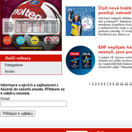
Čtyři nové hráčk
posilují, nahra
Odchází nejlepší střelk
kdo ji nahradí? Zejména
trenérkou Kateřinou Kecl
z každoročního boje o z
poloviny tabulky. O nový
Keclíková pro iDnes.cz.
EHF nepřijalo h
mistryň, jsou pr
Další odkazy
V pátek 19. června rozh
mistryň pro příští sezón
do nejprestižnější klub
Fotogalerie
účastníků přijat. Připad
Archiv
1
2
3
4
5
6
7
8
9
10
11
12
1
Informace o akcích a zajímavosti z
házené do vašeho emailu. Přihlaste se
k odběru novinek.
Email