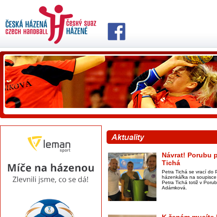
Návrat! Porubu p
Tichá
Petra Tichá se vrací do 
házenkářka na soupisce 
Petra Tichá totiž v Por
Adámková.