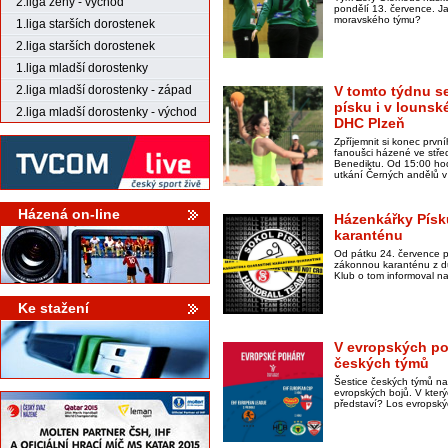
2.liga ženy - východ
pondělí 13. července. Ja
moravského týmu?
1.liga starších dorostenek
2.liga starších dorostenek
1.liga mladší dorostenky
2.liga mladší dorostenky - západ
V tomto týdnu se
písku i v lounské
2.liga mladší dorostenky - východ
DHC Plzeň
Zpříjemnit si konec prv
fanoušci házené ve stř
Benediktu. Od 15:00 hodi
utkání Černých andělů v
Házená on-line
Házenkářky Písk
karanténu
Od pátku 24. července p
zákonnou karanténu z d
Klub o tom informoval na
Ke stažení
V evropských po
českých týmů
Šestice českých týmů na
evropských bojů. V kter
představí? Los evropský