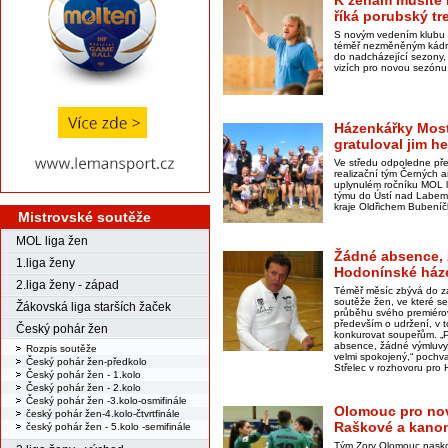
K ženám musíte b
říká porubský tr
S novým vedením klubu 
téměř nezměněným kádr
do nadcházející sezony,
vizích pro novou sezónu 
Házenkářky Most
gratuloval jim h
Ve středu odpoledne př
realizační tým Černých a
uplynulém ročníku MOL li
týmu do Ústí nad Labem
kraje Oldřichem Bubení
Mistrovské soutěže
MOL liga žen
Žádné absence, 
1.liga ženy
Hodonínské háze
2.liga ženy - západ
Téměř měsíc zbývá do z
soutěže žen, ve které se
Žákovská liga starších žaček
průběhu svého premiérov
především o udržení, v 
Český pohár žen
konkurovat soupeřům. „P
absence, žádné výmluvy,
Rozpis soutěže
velmi spokojený,“ pochva
Český pohár žen-předkolo
Střelec v rozhovoru pro
Český pohár žen - 1.kolo
Český pohár žen - 2.kolo
Český pohár žen -3.kolo-osmifinále
Olomouc pro no
český pohár žen-4.kolo-čtvrtfinále
Raškové a kanon
český pohár žen - 5.kolo -semifinále
Tým Zory Olomouc naskoč