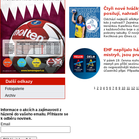
Čtyři nové hráčk
posilují, nahra
Odchází nejlepší střelk
kdo ji nahradí? Zejména
trenérkou Kateřinou Kecl
z každoročního boje o z
poloviny tabulky. O nový
Keclíková pro iDnes.cz.
EHF nepřijalo h
mistryň, jsou pr
V pátek 19. června rozh
mistryň pro příští sezón
do nejprestižnější klub
účastníků přijat. Připad
Další odkazy
1
2
3
4
5
6
7
8
9
10
11
12
1
Fotogalerie
Archiv
Informace o akcích a zajímavosti z
házené do vašeho emailu. Přihlaste se
k odběru novinek.
Email