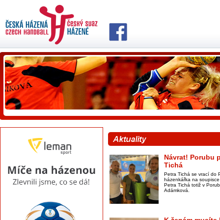
Návrat! Porubu p
Tichá
Petra Tichá se vrací do 
házenkářka na soupisce 
Petra Tichá totiž v Por
Adámková.