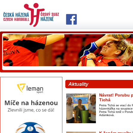
Návrat! Porubu p
Tichá
Petra Tichá se vrací do 
házenkářka na soupisce 
Petra Tichá totiž v Por
Adámková.