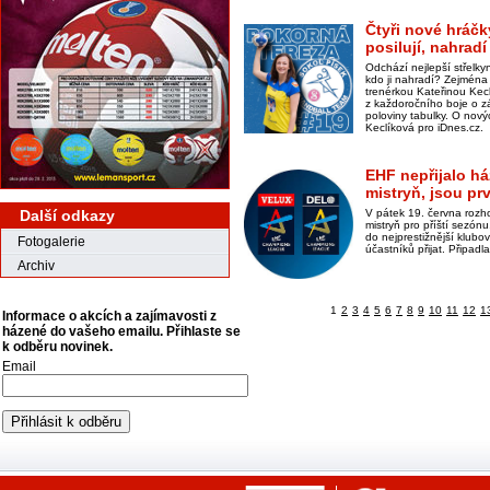
Čtyři nové hráčk
posilují, nahra
Odchází nejlepší střelk
kdo ji nahradí? Zejména
trenérkou Kateřinou Kecl
z každoročního boje o z
poloviny tabulky. O nový
Keclíková pro iDnes.cz.
EHF nepřijalo h
mistryň, jsou pr
Další odkazy
V pátek 19. června rozh
mistryň pro příští sezón
do nejprestižnější klub
Fotogalerie
účastníků přijat. Připad
Archiv
1
2
3
4
5
6
7
8
9
10
11
12
1
Informace o akcích a zajímavosti z
házené do vašeho emailu. Přihlaste se
k odběru novinek.
Email