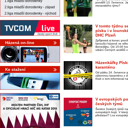
1.liga mladší dorostenky
pondělí 13. července. Ja
moravského týmu?
2.liga mladší dorostenky - západ
2.liga mladší dorostenky - východ
V tomto týdnu se
písku i v lounské
DHC Plzeň
Zpříjemnit si konec prv
Házená on-line
fanoušci házené ve stř
Benediktu. Od 15:00 hodi
utkání Černých andělů v
Házenkářky Písk
karanténu
Ke stažení
Od pátku 24. července p
zákonnou karanténu z d
Klub o tom informoval na
V evropských po
českých týmů
Šestice českých týmů na
evropských bojů. V kter
představí? Los evropský