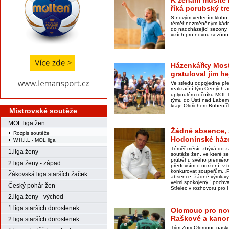
K ženám musíte b
říká porubský tr
S novým vedením klubu 
téměř nezměněným kádr
do nadcházející sezony,
vizích pro novou sezónu 
Házenkářky Most
gratuloval jim h
Ve středu odpoledne př
realizační tým Černých a
uplynulém ročníku MOL li
týmu do Ústí nad Labem
kraje Oldřichem Bubení
Mistrovské soutěže
MOL liga žen
Žádné absence, 
Rozpis soutěže
Hodonínské háze
W.H.I.L - MOL liga
Téměř měsíc zbývá do z
1.liga ženy
soutěže žen, ve které se
průběhu svého premiérov
2.liga ženy - západ
především o udržení, v 
konkurovat soupeřům. „P
Žákovská liga starších žaček
absence, žádné výmluvy,
velmi spokojený,“ pochva
Český pohár žen
Střelec v rozhovoru pro
2.liga ženy - východ
1.liga starších dorostenek
Olomouc pro no
Raškové a kanon
2.liga starších dorostenek
Tým Zory Olomouc naskoč