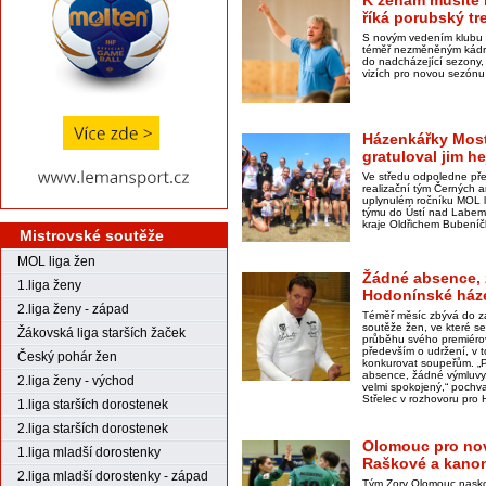
K ženám musíte b
říká porubský tr
S novým vedením klubu 
téměř nezměněným kádr
do nadcházející sezony,
vizích pro novou sezónu 
Házenkářky Most
gratuloval jim h
Ve středu odpoledne př
realizační tým Černých a
uplynulém ročníku MOL li
týmu do Ústí nad Labem
kraje Oldřichem Bubení
Mistrovské soutěže
MOL liga žen
Žádné absence, 
1.liga ženy
Hodonínské háze
2.liga ženy - západ
Téměř měsíc zbývá do z
soutěže žen, ve které se
Žákovská liga starších žaček
průběhu svého premiérov
především o udržení, v 
Český pohár žen
konkurovat soupeřům. „P
absence, žádné výmluvy,
2.liga ženy - východ
velmi spokojený,“ pochva
Střelec v rozhovoru pro
1.liga starších dorostenek
2.liga starších dorostenek
Olomouc pro no
1.liga mladší dorostenky
Raškové a kanon
2.liga mladší dorostenky - západ
Tým Zory Olomouc naskoč