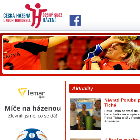
Návrat! Porubu p
Tichá
Petra Tichá se vrací do 
házenkářka na soupisce 
Petra Tichá totiž v Por
Adámková.