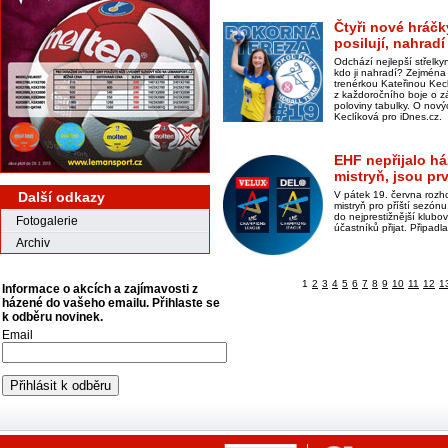
Čtyři nové hráčk
posilují, nahra
Odchází nejlepší střelk
kdo ji nahradí? Zejména
trenérkou Kateřinou Kecl
z každoročního boje o z
poloviny tabulky. O nový
Keclíková pro iDnes.cz.
EHF nepřijalo h
mistryň, jsou pr
Další odkazy
V pátek 19. června rozh
mistryň pro příští sezón
do nejprestižnější klub
Fotogalerie
účastníků přijat. Připad
Archiv
1
2
3
4
5
6
7
8
9
10
11
12
1
Informace o akcích a zajímavosti z
házené do vašeho emailu. Přihlaste se
k odběru novinek.
Email