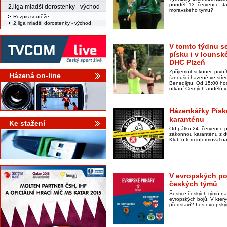
pondělí 13. července. Ja
2.liga mladší dorostenky - východ
moravského týmu?
Rozpis soutěže
2.liga mladší dorostenky - východ
V tomto týdnu se
písku i v lounské
DHC Plzeň
Zpříjemnit si konec prv
Házená on-line
fanoušci házené ve stř
Benediktu. Od 15:00 hodi
utkání Černých andělů v
Házenkářky Písk
karanténu
Ke stažení
Od pátku 24. července p
zákonnou karanténu z d
Klub o tom informoval na
V evropských po
českých týmů
Šestice českých týmů na
evropských bojů. V kter
představí? Los evropský