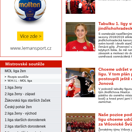
Tabulku 1. ligy 
jindřichohradec
S osmdesáti nastřílenými
sezony 2018/2019 střelec
jindřichohradecká kanon
svém kontě i devět start
čtrnácti góly. „Prvenství
kdybych řekla, že mě ne
závazek a motivaci do d
usměvavá osmnáctiletá 
Mistrovské soutěže
Chceme udržet v
MOL liga žen
ligu. V tom plán
Rozpis soutěže
postoupili ještě 
W.H.I.L - MOL liga
Jonová
1.liga ženy
V polovině tabulky figu
tým Jindřichova Hradce. 
2.liga ženy - západ
pátého do osmého místa
bodů a hned první jarní
Žákovská liga starších žaček
zamíchat.
Český pohár žen
2.liga ženy - východ
Naše pozice pod
ligu chceme udrže
1.liga starších dorostenek
za Vršovické Šv
2.liga starších dorostenek
Ženskému týmu Vršovic p