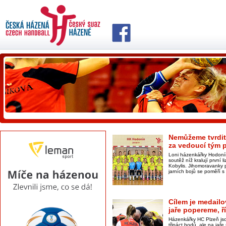
Nemůžeme tvrdit,
za vedoucí tým p
Loni házenkářky Hodonín
soutěž níž kralují první 
Kobylis. Jihomoravanky 
jarních bojů se poměří s
Cílem je medailo
jaře popereme, ř
Házenkářky HC Plzeň jsou
třináct bodů, ale na jař