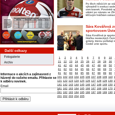
Po třech měsících se vráti
výhradně k exekuci sedm
osm branek. Porubská sp
utkání po návratu ve Zlí
klíčovým hráčkám ostrav
Sára Kovářová z
sportovcem Úste
Sára Kovářová je sporto
Hráčka mosteckých Černý
ankety, kterou pořádají 
České unie sportu.
Další odkazy
Fotogalerie
1
2
3
4
5
6
7
8
9
10
21
22
23
24
25
26
27
28
29
30
Archiv
41
42
43
44
45
46
47
48
49
50
61
62
63
64
65
66
67
68
69
70
81
82
83
84
85
86
87
88
89
90
Informace o akcích a zajímavosti z
101
102
103
104
105
106
107
108
109
110
házené do vašeho emailu. Přihlaste se
121
122
123
124
125
126
127
128
129
130
k odběru novinek.
141
142
143
144
145
146
147
148
149
150
Email
161
162
163
164
165
166
167
168
169
170
181
182
183
184
185
186
187
188
189
190
201
202
203
204
205