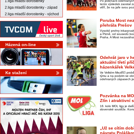
1.liga mladší dorostenky
Po jedenácti odehranýc
tento výsledek zaostal 
2.liga mladší dorostenky - západ
věří, že na jaře svou pozi
2.liga mladší dorostenky - východ
Poruba Most neza
přehrála Prešov
Vysoké prohry inkasoval
a Plzně, od sousedů bo
Praha. A Most nezaváhal
Házená on-line
Odehrát jaro v h
aktuální třetí pří
házenkářek Velké
Ke stažení
Ve Velkém Meziříčí prob
týmu a na podzim se obm
odehraných zápasech jsou
Pozvánka na MOL 
Zlín i atraktivní
16. kolo MOL ligy je dal
slovenské soutěže. Komp
„Už se cítím dob
návratu Poláško