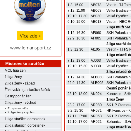
1.3. 15:00
AB078
Vsetín - TJ Tatr
7.12. 11:00
AB063
Velká Bystřice
19.10. 17:30
AB030
Velká Bystřice
6.10. 15:00
AB013
Vsetín - HBC Ro
2.liga muži SM
1.12. 16:30
AF060
SKH Polanka n
22.9. 16:30
AF005
SKH Polanka n
2.liga starší d
1.3. 12:30
AI105
Vsetín - TJ FS
1.liga mladší 
7.12. 13:00
AJ063
Velká Bystřice 
Mistrovské soutěže
19.10. 15:30
AJ030
Velká Bystřice -
MOL liga žen
2.liga mladší 
1.liga ženy
1.12. 14:30
ALB060
SKH Polanka n.O
22.9. 14:30
ALB005
SKH Polanka n.
2.liga ženy - západ
Český pohár ž
Žákovská liga starších žaček
23.10. 18:00
AN024
Kunovice - SHK
Český pohár žen
1.liga ženy
2.liga ženy - východ
23.2. 17:00
AR080
SK UP Olomouc 
Rozpis soutěže
9.2. 15:30
AR071
HK Ivančice - 
2. liga ženy - východ
17.11. 17:00
AR053
SK UP Olomouc
1.liga starších dorostenek
12.10. 17:00
AR021
Bohunice - S.V
2.liga starších dorostenek
2.liga mladší 