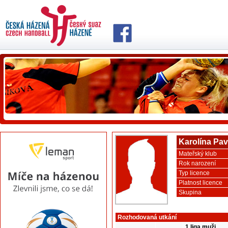
Karolína Pa
Mateřský klub
Rok narození
Typ licence
Platnost licence
Skupina
Rozhodovaná utkání
1.liga muži