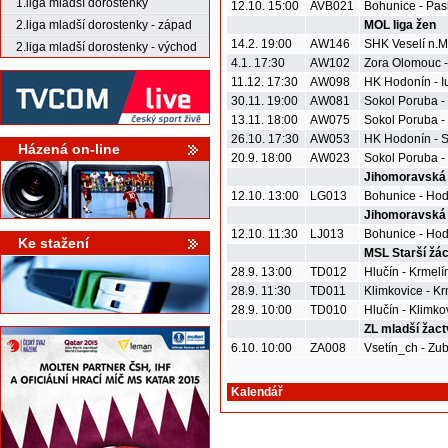
1.liga mladší dorostenky
12.10. 15:00
AVB021
Bohunice - Pas
2.liga mladší dorostenky - západ
MOL liga žen
14.2. 19:00
AW146
SHK Veselí n.M
2.liga mladší dorostenky - východ
4.1. 17:30
AW102
Zora Olomouc 
11.12. 17:30
AW098
HK Hodonín - I
30.11. 19:00
AW081
Sokol Poruba -
13.11. 18:00
AW075
Sokol Poruba -
26.10. 17:30
AW053
HK Hodonín - S
Házená on-line
20.9. 18:00
AW023
Sokol Poruba 
Jihomoravská l
12.10. 13:00
LG013
Bohunice - Ho
Jihomoravská l
12.10. 11:30
LJ013
Bohunice - Ho
Ke stažení
MSL Starší žác
28.9. 13:00
TD012
Hlučín - Krmelí
28.9. 11:30
TD011
Klimkovice - Kr
28.9. 10:00
TD010
Hlučín - Klimko
ZL mladší žact
6.10. 10:00
ZA008
Vsetín_ch - Zub
Kalendář