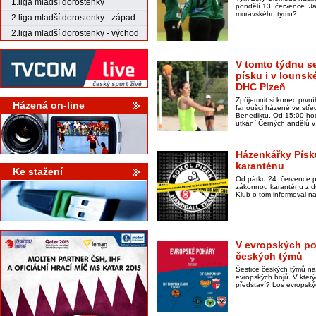
1.liga mladší dorostenky
pondělí 13. července. Ja
moravského týmu?
2.liga mladší dorostenky - západ
2.liga mladší dorostenky - východ
V tomto týdnu se
písku i v lounské
DHC Plzeň
Zpříjemnit si konec prv
Házená on-line
fanoušci házené ve stř
Benediktu. Od 15:00 hodi
utkání Černých andělů v
Házenkářky Písk
karanténu
Ke stažení
Od pátku 24. července p
zákonnou karanténu z d
Klub o tom informoval na
V evropských po
českých týmů
Šestice českých týmů na
evropských bojů. V kter
představí? Los evropský