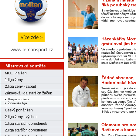
K ženám musíte b
říká porubský tr
S novým vedením klubu 
téměř nezměněným kádr
do nadcházející sezony,
vizích pro novou sezónu 
Házenkářky Most
gratuloval jim h
Ve středu odpoledne př
realizační tým Černých a
uplynulém ročníku MOL li
týmu do Ústí nad Labem
kraje Oldřichem Bubení
Mistrovské soutěže
MOL liga žen
Žádné absence, 
1.liga ženy
Hodonínské háze
2.liga ženy - západ
Téměř měsíc zbývá do z
soutěže žen, ve které se
Žákovská liga starších žaček
průběhu svého premiérov
především o udržení, v 
Rozpis soutěže
konkurovat soupeřům. „P
Žákovská liga
absence, žádné výmluvy,
velmi spokojený,“ pochva
Český pohár žen
Střelec v rozhovoru pro
2.liga ženy - východ
1.liga starších dorostenek
Olomouc pro no
Raškové a kanon
2.liga starších dorostenek
Tým Zory Olomouc naskoč