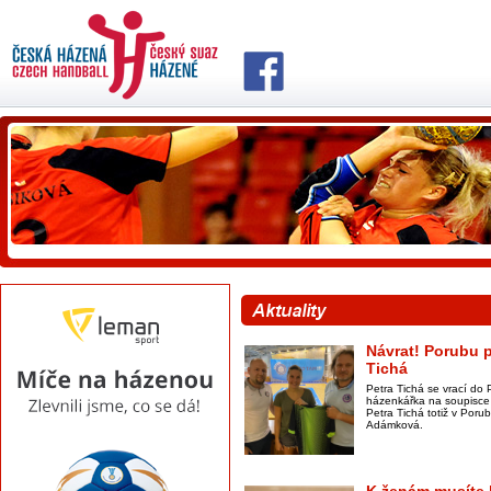
Návrat! Porubu p
Tichá
Petra Tichá se vrací do 
házenkářka na soupisce 
Petra Tichá totiž v Por
Adámková.