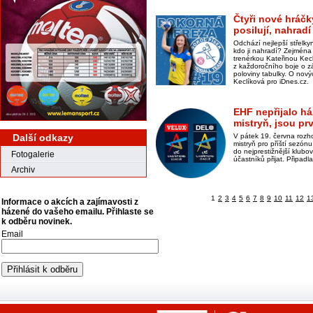
Čtyři nové hráčk
posilují, nahra
Odchází nejlepší střelk
kdo ji nahradí? Zejména
trenérkou Kateřinou Kecl
z každoročního boje o z
poloviny tabulky. O nový
Keclíková pro iDnes.cz.
EHF nepřijalo h
mistryň, jsou pr
Další odkazy
V pátek 19. června rozh
mistryň pro příští sezón
do nejprestižnější klub
Fotogalerie
účastníků přijat. Připad
Archiv
1
2
3
4
5
6
7
8
9
10
11
12
1
Informace o akcích a zajímavosti z
házené do vašeho emailu. Přihlaste se
k odběru novinek.
Email