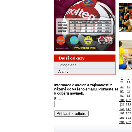
Další odkazy
Fotogalerie
Archiv
1
2
21
22
Informace o akcích a zajímavosti z
41
42
házené do vašeho emailu. Přihlaste se
61
62
k odběru novinek.
81
82
Email
101
102
121
122
141
142
161
162
181
182
201
202