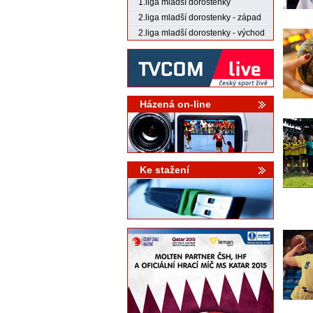
1.liga mladší dorostenky
2.liga mladší dorostenky - západ
2.liga mladší dorostenky - východ
Házená on-line
Ke stažení