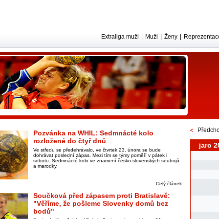
Extraliga muži
|
Muži
|
Ženy
|
Reprezentac
Předcho
Pozvánka na WHIL: Sedmnácté kolo
rozložené do čtyř dnů
jaro 2
Ve středu se předehrávalo, ve čtvrtek 23. února se bude
dohrávat poslední zápas. Mezi tím se týmy poměří v pátek i
sobotu. Sedmnácté kolo ve znamení česko-slovenských soubojů
a marodky.
Celý článek
Součková před zápasem proti Bratislavě:
"Věříme, že pošleme Slovenky domů bez
bodů"