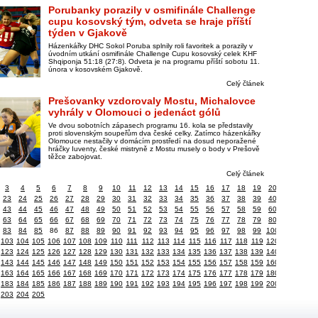
Porubanky porazily v osmifinále Challenge
cupu kosovský tým, odveta se hraje příští
týden v Gjakově
Házenkářky DHC Sokol Poruba splnily roli favoritek a porazily v
úvodním utkání osmifinále Challenge Cupu kosovský celek KHF
Shqiponja 51:18 (27:8). Odveta je na programu příští sobotu 11.
února v kosovském Gjakově.
Celý článek
Prešovanky vzdorovaly Mostu, Michalovce
vyhrály v Olomouci o jedenáct gólů
Ve dvou sobotních zápasech programu 16. kola se představily
proti slovenským soupeřům dva české celky. Zatímco házenkářky
Olomouce nestačily v domácím prostředí na dosud neporažené
hráčky Iuventy, české mistryně z Mostu musely o body v Prešově
těžce zabojovat.
Celý článek
3
4
5
6
7
8
9
10
11
12
13
14
15
16
17
18
19
20
23
24
25
26
27
28
29
30
31
32
33
34
35
36
37
38
39
40
43
44
45
46
47
48
49
50
51
52
53
54
55
56
57
58
59
60
63
64
65
66
67
68
69
70
71
72
73
74
75
76
77
78
79
80
83
84
85
86
87
88
89
90
91
92
93
94
95
96
97
98
99
100
103
104
105
106
107
108
109
110
111
112
113
114
115
116
117
118
119
120
123
124
125
126
127
128
129
130
131
132
133
134
135
136
137
138
139
140
143
144
145
146
147
148
149
150
151
152
153
154
155
156
157
158
159
160
163
164
165
166
167
168
169
170
171
172
173
174
175
176
177
178
179
180
183
184
185
186
187
188
189
190
191
192
193
194
195
196
197
198
199
200
203
204
205