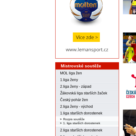
Mistrovské soutěže
MOL liga žen
1.liga ženy
2.liga ženy - západ
Žákovská liga starších žaček
Český pohár žen
2.liga ženy - východ
1.liga starších dorostenek
Rozpis soutěže
1. liga starších dorostenek
2.liga starších dorostenek