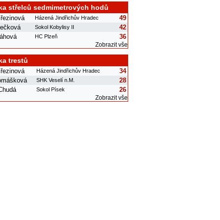
ka střelců sedmimetrových hodů
řezinová
49
Házená Jindřichův Hradec
nečková
42
Sokol Kobylisy II
láhová
36
HC Plzeň
Zobrazit vše
ka trestů
řezinová
34
Házená Jindřichův Hradec
omášková
28
SHK Veselí n.M.
 Chudá
26
Sokol Písek
Zobrazit vše