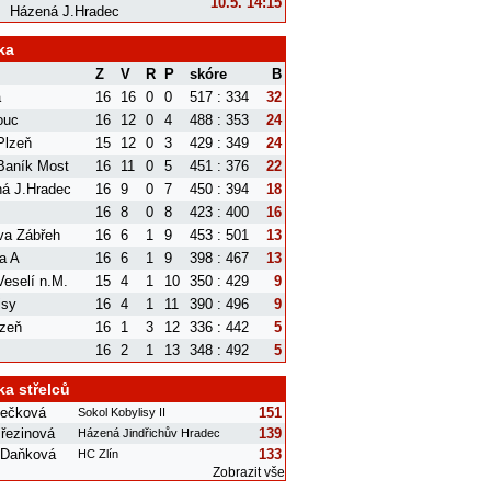
10.5. 14:15
Házená J.Hradec
ka
Z
V
R
P
skóre
B
a
16
16
0
0
517 : 334
32
ouc
16
12
0
4
488 : 353
24
Plzeň
15
12
0
3
429 : 349
24
aník Most
16
11
0
5
451 : 376
22
á J.Hradec
16
9
0
7
450 : 394
18
16
8
0
8
423 : 400
16
va Zábřeh
16
6
1
9
453 : 501
13
a A
16
6
1
9
398 : 467
13
eselí n.M.
15
4
1
10
350 : 429
9
isy
16
4
1
11
390 : 496
9
zeň
16
1
3
12
336 : 442
5
16
2
1
13
348 : 492
5
ka střelců
nečková
151
Sokol Kobylisy II
řezinová
139
Házená Jindřichův Hradec
 Daňková
133
HC Zlín
Zobrazit vše