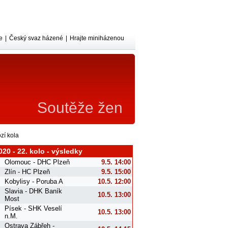
e
|
Český svaz házené
|
Hrajte miniházenou
Soutěže žen
zí kola
020 - 22. kolo - výsledky
Olomouc - DHC Plzeň
9.5. 14:00
Zlín - HC Plzeň
9.5. 15:00
Kobylisy - Poruba A
10.5. 12:00
Slavia - DHK Baník
10.5. 13:00
Most
Písek - SHK Veselí
10.5. 13:00
n.M.
Ostrava Zábřeh -