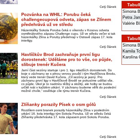
Tabul
Celý článek
Simona B
Pozvánka na WHIL: Porubu čeká
Petra Ja
challengecupová odveta, zápas se Zlínem
Valérie B
předehrává už ve středu
Házenkářky Sokola Poruba čeká o víkendu v Kosovu odveta
osmifinálového zápasu Challenge cupu. Už ve středu večer si tak
házenkářky Zlína a Poruby předehrají v Ostravě zápas 17. kola
Tabul
interligy.
Simona B
Celý článek
Kamila T
Havlíčkův Brod zachraňuje první ligu
Karolína
dorostenek: Uděláme pro to vše, co půjde,
slibuje trenér Kučera
Jarní část sezóny startuje i pro 1. ligu mladších dorostenek. Do
boje o záchranu se s plnou vervou pouští i tým Havlíčkova Brodu,
který vede trenér David Kučera. „Cíl sezóny je jasný. Pro
záchranu první ligy v Havlíčkově Brodě se pokusíme udělat vše,
co půjde. Úkol je to nadmíru těžký a složitý, ale holky se budou
určitě rvát v každém utkání. V záchranu budeme věřit do poslední
možné chvíle,“ osvětluje cíle týmu trenér Kučera.
Celý článek
Zlíňanky porazily Písek o osm gólů
Rozdílem osmi branek porazily házenkářky Zlína v posledním
utkání 16. kola interligy tým Sokola Poruba. Už ve středu čeká
Zlíňanky předehrávka 17. kola zápasem proti Sokolu Poruba.
Celý článek