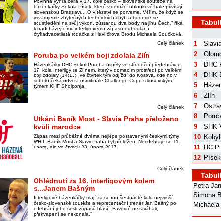
Povinná výhra čeká v 17. kole česko – slovenské soutěže na
házenkářky Sokola Písek, které v domácí obloukové hale přivítají
slovenskou Bratislavu. „O vítězství se porveme. Věřím, že když se
vyvarujeme zbytečných technických chyb a budeme se
Tabul
soustředěni na svůj výkon, zůstanou dva body na jihu Čech,“ říká
k nadcházejícímu interligovému zápasu odhodlaná
čtyřiadvacetiletá rodačka z Havlíčkova Brodu Michaela Součková.
1
Slavi
Celý článek
2
Olom
Poruba po velkém boji zdolala Zlín
3
DHC 
Házenkářky DHC Sokol Poruba uspěly ve středeční předehrávce
17. kola Interligy se Zlínem, který v domácím prostředí po velkém
4
DHK B
boji zdolaly (14:13). Ve čtvrtek tým odjíždí do Kosova, kde ho v
sobotu čeká odveta osmifinále Challenge Cupu s kosovským
5
Házen
týmem KHF Shqiponja.
6
Zlín
7
Ostra
Celý článek
8
Porub
Utkání Baník Most - Slavia Praha přeloženo
kvůli marodce
9
SHK V
Zápas mezi průběžně dvěma nejlépe postavenými českými týmy
10
Kobyl
WHIL Baník Most a Slavii Praha byl přeložen. Neodehraje se 11.
11
HC Pl
února, ale ve čtvrtek 23. února 2017.
12
Písek
Celý článek
Tabul
Ohlédnutí za 16. interligovým kolem
Petra Ja
s...Janem Bašným
Simona B
Interligové házenkářky mají za sebou šestnácté kolo nejvyšší
česko-slovenské soutěže a reprezentační trenér Jan Bašný po
Michaela
odehrání jeho šesti zápasů hlásí: „Favorité nezaváhali,
překvapení se nekonala.“