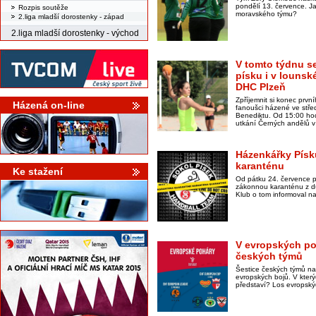
pondělí 13. července. Ja
Rozpis soutěže
moravského týmu?
2.liga mladší dorostenky - západ
2.liga mladší dorostenky - východ
V tomto týdnu se
písku i v lounské
DHC Plzeň
Zpříjemnit si konec prv
Házená on-line
fanoušci házené ve stř
Benediktu. Od 15:00 hodi
utkání Černých andělů v
Házenkářky Písk
karanténu
Ke stažení
Od pátku 24. července p
zákonnou karanténu z d
Klub o tom informoval na
V evropských po
českých týmů
Šestice českých týmů na
evropských bojů. V kter
představí? Los evropský