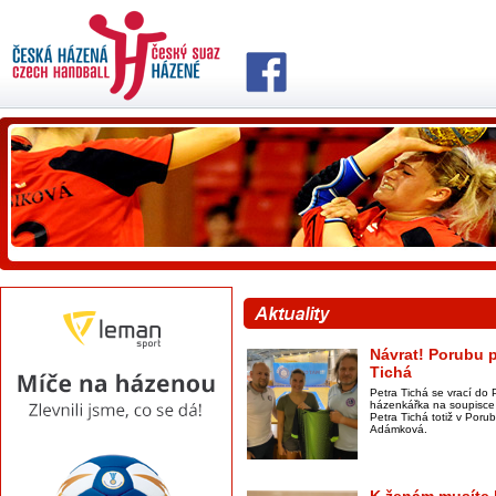
Návrat! Porubu p
Tichá
Petra Tichá se vrací do 
házenkářka na soupisce 
Petra Tichá totiž v Por
Adámková.