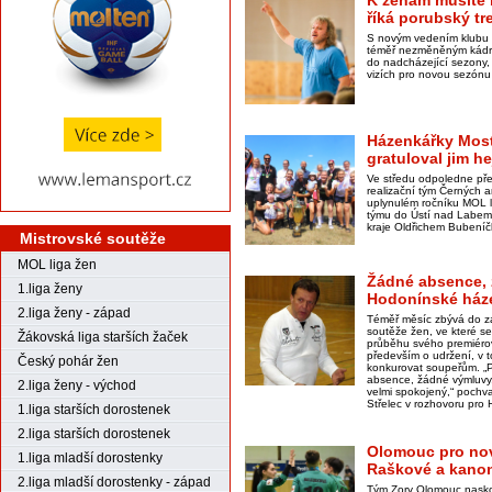
K ženám musíte b
říká porubský tr
S novým vedením klubu 
téměř nezměněným kádr
do nadcházející sezony,
vizích pro novou sezónu 
Házenkářky Most
gratuloval jim h
Ve středu odpoledne př
realizační tým Černých a
uplynulém ročníku MOL li
týmu do Ústí nad Labem
kraje Oldřichem Bubení
Mistrovské soutěže
MOL liga žen
Žádné absence, 
1.liga ženy
Hodonínské háze
2.liga ženy - západ
Téměř měsíc zbývá do z
soutěže žen, ve které se
Žákovská liga starších žaček
průběhu svého premiérov
především o udržení, v 
Český pohár žen
konkurovat soupeřům. „P
absence, žádné výmluvy,
2.liga ženy - východ
velmi spokojený,“ pochva
Střelec v rozhovoru pro
1.liga starších dorostenek
2.liga starších dorostenek
Olomouc pro no
1.liga mladší dorostenky
Raškové a kanon
2.liga mladší dorostenky - západ
Tým Zory Olomouc naskoč