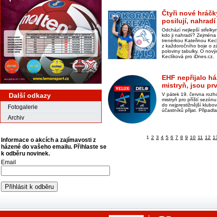
Čtyři nové hráčk
posilují, nahra
Odchází nejlepší střelk
kdo ji nahradí? Zejména
trenérkou Kateřinou Kecl
z každoročního boje o z
poloviny tabulky. O nový
Keclíková pro iDnes.cz.
EHF nepřijalo h
mistryň, jsou pr
Další odkazy
V pátek 19. června rozh
mistryň pro příští sezón
do nejprestižnější klub
Fotogalerie
účastníků přijat. Připad
Archiv
1
2
3
4
5
6
7
8
9
10
11
12
1
Informace o akcích a zajímavosti z
házené do vašeho emailu. Přihlaste se
k odběru novinek.
Email