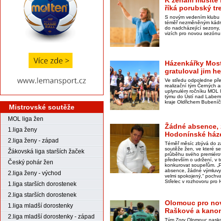
K ženám musíte b
říká porubský tr
S novým vedením klubu 
téměř nezměněným kádr
do nadcházející sezony,
vizích pro novou sezónu 
Házenkářky Most
gratuloval jim h
Ve středu odpoledne př
realizační tým Černých a
uplynulém ročníku MOL li
týmu do Ústí nad Labem
kraje Oldřichem Bubení
Mistrovské soutěže
MOL liga žen
Žádné absence, 
1.liga ženy
Hodonínské háze
2.liga ženy - západ
Téměř měsíc zbývá do z
soutěže žen, ve které se
Žákovská liga starších žaček
průběhu svého premiérov
především o udržení, v 
Český pohár žen
konkurovat soupeřům. „P
absence, žádné výmluvy,
2.liga ženy - východ
velmi spokojený,“ pochva
Střelec v rozhovoru pro
1.liga starších dorostenek
2.liga starších dorostenek
Olomouc pro no
1.liga mladší dorostenky
Raškové a kanon
2.liga mladší dorostenky - západ
Tým Zory Olomouc naskoč