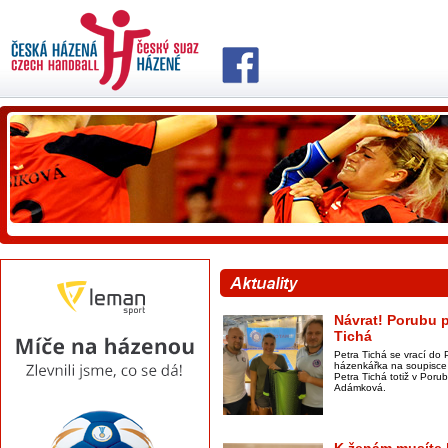
Návrat! Porubu p
Tichá
Petra Tichá se vrací do 
házenkářka na soupisce 
Petra Tichá totiž v Por
Adámková.