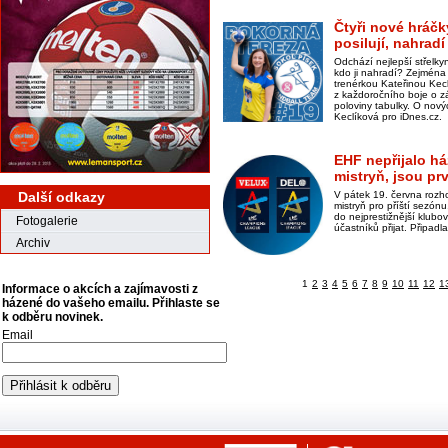
Čtyři nové hráčk
posilují, nahra
Odchází nejlepší střelk
kdo ji nahradí? Zejména
trenérkou Kateřinou Kecl
z každoročního boje o z
poloviny tabulky. O nový
Keclíková pro iDnes.cz.
EHF nepřijalo h
mistryň, jsou pr
Další odkazy
V pátek 19. června rozh
mistryň pro příští sezón
do nejprestižnější klub
Fotogalerie
účastníků přijat. Připad
Archiv
1
2
3
4
5
6
7
8
9
10
11
12
1
Informace o akcích a zajímavosti z
házené do vašeho emailu. Přihlaste se
k odběru novinek.
Email