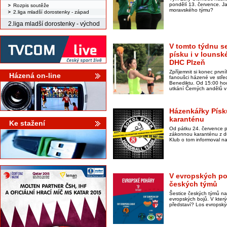
pondělí 13. července. Ja
Rozpis soutěže
moravského týmu?
2.liga mladší dorostenky - západ
2.liga mladší dorostenky - východ
V tomto týdnu se
písku i v lounské
DHC Plzeň
Zpříjemnit si konec prv
Házená on-line
fanoušci házené ve stř
Benediktu. Od 15:00 hodi
utkání Černých andělů v
Házenkářky Písk
karanténu
Ke stažení
Od pátku 24. července p
zákonnou karanténu z d
Klub o tom informoval na
V evropských po
českých týmů
Šestice českých týmů na
evropských bojů. V kter
představí? Los evropský