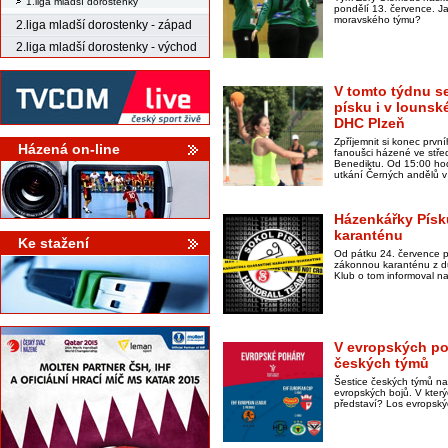
1.liga mladší dorostenky
pondělí 13. července. Ja
moravského týmu?
2.liga mladší dorostenky - západ
2.liga mladší dorostenky - východ
V tomto týdnu se
písku i v lounské
DHC Plzeň
Zpříjemnit si konec prv
Házená on-line
fanoušci házené ve stř
Benediktu. Od 15:00 hodi
utkání Černých andělů v
Házenkářky Písk
karanténu
Ke stažení
Od pátku 24. července p
zákonnou karanténu z d
Klub o tom informoval na
V evropských po
českých týmů
Šestice českých týmů na
evropských bojů. V kter
představí? Los evropský