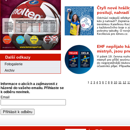
Čtyři nové hráčk
posilují, nahra
Odchází nejlepší střelk
kdo ji nahradí? Zejména
trenérkou Kateřinou Kecl
z každoročního boje o z
poloviny tabulky. O nový
Keclíková pro iDnes.cz.
EHF nepřijalo h
mistryň, jsou pr
Další odkazy
V pátek 19. června rozh
mistryň pro příští sezón
do nejprestižnější klub
Fotogalerie
účastníků přijat. Připad
Archiv
1
2
3
4
5
6
7
8
9
10
11
12
1
Informace o akcích a zajímavosti z
házené do vašeho emailu. Přihlaste se
k odběru novinek.
Email