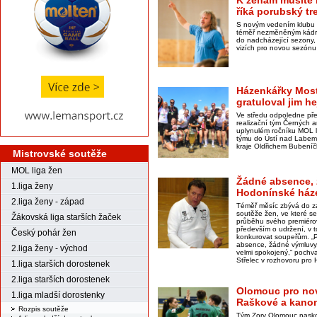
K ženám musíte b
říká porubský tr
S novým vedením klubu 
téměř nezměněným kádr
do nadcházející sezony,
vizích pro novou sezónu 
Házenkářky Most
gratuloval jim h
Ve středu odpoledne př
realizační tým Černých a
uplynulém ročníku MOL li
týmu do Ústí nad Labem
kraje Oldřichem Bubení
Mistrovské soutěže
MOL liga žen
Žádné absence, 
1.liga ženy
Hodonínské háze
2.liga ženy - západ
Téměř měsíc zbývá do z
soutěže žen, ve které se
Žákovská liga starších žaček
průběhu svého premiérov
především o udržení, v 
Český pohár žen
konkurovat soupeřům. „P
absence, žádné výmluvy,
2.liga ženy - východ
velmi spokojený,“ pochva
Střelec v rozhovoru pro
1.liga starších dorostenek
2.liga starších dorostenek
Olomouc pro no
1.liga mladší dorostenky
Raškové a kanon
Rozpis soutěže
Tým Zory Olomouc naskoč