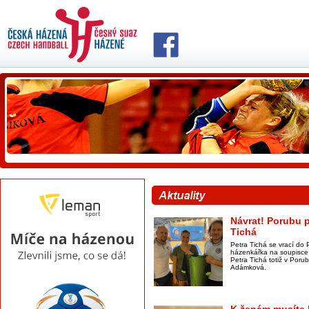
Návrat! Porubu p
Tichá
Petra Tichá se vrací do 
házenkářka na soupisce 
Petra Tichá totiž v Por
Adámková.