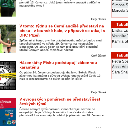
pondělí 13. července. Jaké jsou novinky v sestavě tradičního
Simona S
moravského týmu?
Marcela 
Celý článek
Tabul
V tomto týdnu se Černí andělé představí na
písku i v lounské hale, v přípravě se utkají s
Eliška E
DHC Plzeň
Veronika
Zpříjemnit si konec prvního prázdninového měsíce budou moci
Kamila S
fanoušci házené ve středu 29. července na mosteckém
Benediktu. Od 15:00 hodin se tam totiž uskuteční exhibiční
utkání Černých andělů v plážové házené.
Tabul
Celý článek
Petra Sp
Házenkářky Písku podstupují zákonnou
Anna Vrb
karanténu
Sára Šna
Od pátku 24. července podstupuje družstvo Sokola Písek
zákonnou karanténu z důvodu výskytu onemocnění Covid-19.
Klub o tom informoval na svých sociálních sítích.
Celý článek
V evropských pohárech se představí šest
českých týmů
Šestice českých týmů nastoupí v nadcházející sezóně do
evropských bojů. V kterých soutěžích se česká družstva
představí? Los evropských pohárů je plánován na 28. července.