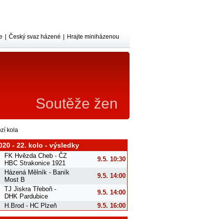
e
|
Český svaz házené
|
Hrajte miniházenou
Soutěže žen
zí kola
020 - 22. kolo - výsledky
FK Hvězda Cheb - ČZ
9.5. 10:30
HBC Strakonice 1921
Házená Mělník - Baník
9.5. 14:00
Most B
TJ Jiskra Třeboň -
9.5. 14:00
DHK Pardubice
H.Brod - HC Plzeň
9.5. 16:00