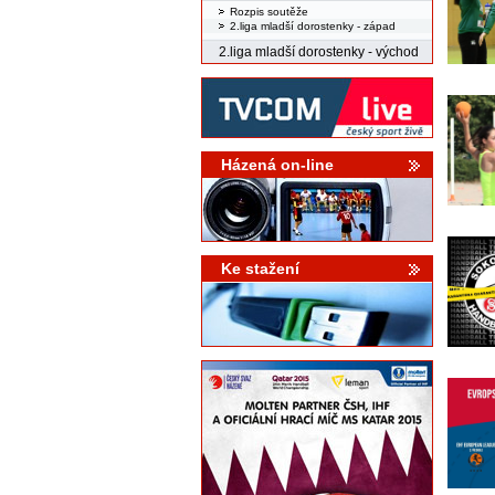
Rozpis soutěže
2.liga mladší dorostenky - západ
2.liga mladší dorostenky - východ
Házená on-line
Ke stažení