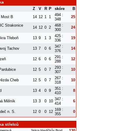
ka
Z
V
R
P
skóre
B
494 :
 Most B
14
12
1
1
25
348
C Strakonice
468 :
14
12
0
2
24
300
425 :
skra Třeboň
13
9
1
3
19
336
347 :
avoj Tachov
13
7
0
6
14
376
291 :
zeň
12
6
0
6
12
288
293 :
ardubice
12
5
0
7
10
307
267 :
vězda Cheb
12
5
0
7
10
318
351 :
d
13
4
0
9
8
410
347 :
á Mělník
13
3
0
10
6
414
169 :
deč n. S.
12
0
0
12
0
355
ka střelců
šnerová
130
Jiskra Havlíčkův Brod