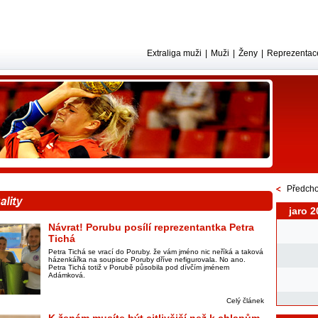
Extraliga muži
|
Muži
|
Ženy
|
Reprezentac
Předcho
jaro 2
Návrat! Porubu posílí reprezentantka Petra
Tichá
Petra Tichá se vrací do Poruby. že vám jméno nic neříká a taková
házenkářka na soupisce Poruby dříve nefigurovala. No ano.
Petra Tichá totiž v Porubě působila pod dívčím jménem
Adámková.
Celý článek