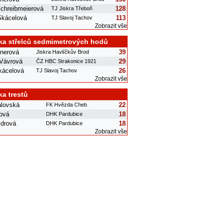
chreibmeierová
128
TJ Jiskra Třeboň
Skácelová
113
TJ Slavoj Tachov
Zobrazit vše
ka střelců sedmimetrových hodů
šnerová
39
Jiskra Havlíčkův Brod
 Vávrová
29
ČZ HBC Strakonice 1921
kácelová
26
TJ Slavoj Tachov
Zobrazit vše
ka trestů
álovská
22
FK Hvězda Cheb
ová
18
DHK Pardubice
jdrová
18
DHK Pardubice
Zobrazit vše