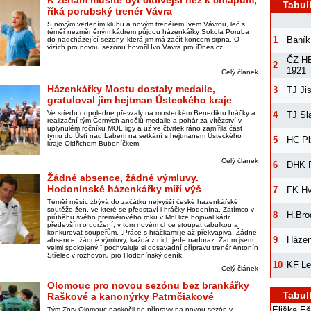
K ženám musíte být citlivější než k chlapům,
Tabul
říká porubský trenér Vávra
S novým vedením klubu a novým trenérem Ivem Vávrou, leč s
téměř nezměněným kádrem půjdou házenkářky Sokola Poruba
1
Baník
do nadcházející sezony, která jim má začít koncem srpna. O
vizích pro novou sezónu hovořil Ivo Vávra pro iDnes.cz.
ČZ HB
2
1921
Celý článek
Házenkářky Mostu dostaly medaile,
3
TJ Ji
gratuloval jim hejtman Ústeckého kraje
Ve středu odpoledne převzaly na mosteckém Benediktu hráčky a
4
TJ Sl
realizační tým Černých andělů medaile a pohár za vítězství v
uplynulém ročníku MOL ligy a už ve čtvrtek ráno zamířila část
týmu do Ústí nad Labem na setkání s hejtmanem Ústeckého
5
HC Pl
kraje Oldřichem Bubeníčkem.
Celý článek
6
DHK P
Žádné absence, žádné výmluvy.
Hodonínské házenkářky míří výš
7
FK H
Téměř měsíc zbývá do začátku nejvyšší české házenkářské
soutěže žen, ve které se představí i hráčky Hodonína. Zatímco v
8
H.Bro
průběhu svého premiérového roku v Mol lize bojoval kádr
především o udržení, v tom novém chce stoupat tabulkou a
konkurovat soupeřům. „Práce s hráčkami je až překvapivá. Žádné
9
Házen
absence, žádné výmluvy, každá z nich jede nadoraz. Zatím jsem
velmi spokojený,“ pochvaluje si dosavadní přípravu trenér Antonín
Střelec v rozhovoru pro Hodonínský deník.
10
KF Le
Celý článek
Olomouc pro novou sezónu bez brankářky
Tabul
Raškové a kanonýrky Patrnčiakové
Eliška E
Tým Zory Olomouc naskočil do přípravy na novou sezón v