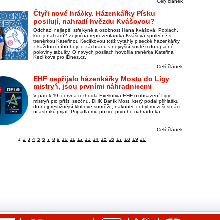
Celý článek
Čtyři nové hráčky. Házenkářky Písku
posilují, nahradí hvězdu Kvášovou?
Odchází nejlepší střelkyně a osobnost Hana Kvášová. Poplach,
kdo ji nahradí? Zejména reprezentantka Kvášová společně s
trenérkou Kateřinou Keclíkovou totiž vytáhly písecké házenkářky
z každoročního boje o záchranu v nejvyšší soutěži do opačné
poloviny tabulky. O nových posilách hovořila trenérka Kateřina
Keclíková pro iDnes.cz.
Celý článek
EHF nepřijalo házenkářky Mostu do Ligy
mistryň, jsou prvními náhradnicemi
V pátek 19. června rozhodla Exekutiva EHF o obsazení Ligy
mistryň pro příští sezónu. DHK Baník Most, který podal přihlášku
do nejprestižnější klubové soutěže, nakonec nebyl mezi šestnáct
účastníků přijat. Připadla mu pozice prvního náhradníka.
Celý článek
1
2
3
4
5
6
7
8
9
10
11
12
13
14
15
16
17
18
19
20