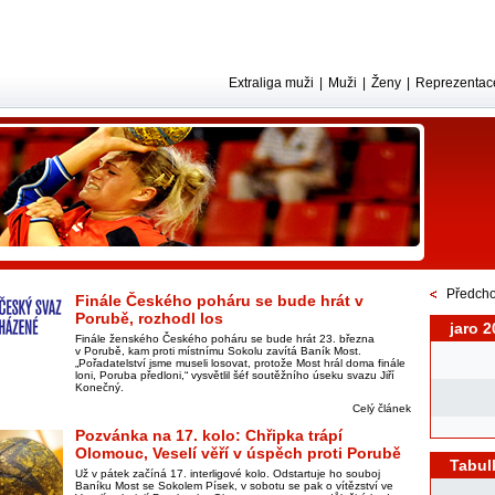
Extraliga muži
|
Muži
|
Ženy
|
Reprezentac
Předcho
Finále Českého poháru se bude hrát v
Porubě, rozhodl los
jaro 2
Finále ženského Českého poháru se bude hrát 23. března
v Porubě, kam proti místnímu Sokolu zavítá Baník Most.
„Pořadatelství jsme museli losovat, protože Most hrál doma finále
loni, Poruba předloni,“ vysvětlil šéf soutěžního úseku svazu Jiří
Konečný.
Celý článek
Pozvánka na 17. kolo: Chřipka trápí
Olomouc, Veselí věří v úspěch proti Porubě
Tabul
Už v pátek začíná 17. interligové kolo. Odstartuje ho souboj
Baníku Most se Sokolem Písek, v sobotu se pak o vítězství ve