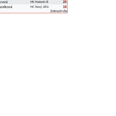
čicová
20
HK Hodonín B
nzelková
18
HC Nový Jičín
Zobrazit vše