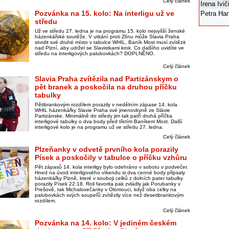
Celý článek
Irena Ivi
Pozvánka na 15. kolo: Na interligu už ve
Petra Ha
středu
Už ve středu 27. ledna je na programu 15. kolo nejvyšší ženské
házenkářské soutěže. V utkání proti Zlínu může Slavia Praha
stvrdit své druhé místo v tabulce WHIL, Baník Most musí zvítězit
nad Plzní, aby udržel se Slavistkami krok. Co dalšího uvidíte ve
středu na interligových palubovkách? DOPLNĚNO.
Celý článek
Slavia Praha zvítězila nad Partizánskym o
pět branek a poskočila na druhou příčku
tabulky
Pětibrankovým rozdílem porazily v nedělním zápase 14. kola
WHIL házenkářky Slavie Praha své jmenovkyně ze Slávie
Partizánske. Minimálně do středy jim tak patří druhá příčka
interligové tabulky o dva body před třetím Baníkem Most. Další
interligové kolo je na programu už ve středu 27. ledna.
Celý článek
Plzeňanky v odvetě prvního kola porazily
Písek a poskočily v tabulce o příčku vzhůru
Pět zápasů 14. kola interligy bylo odehráno v sobotu v podvečer.
Hned na úvod interligového víkendu si dva cenné body připsaly
házenkářky Plzně, které v souboji celků z dolních pater tabulky
porazily Písek 22:18. Roli favorita pak zvládly jak Porubanky v
Prešově, tak Michalovečanky v Olomouci, když oba celky na
palubovkách svých soupeřů zvítězily více než desetibrankovým
rozdílem.
Celý článek
Pozvánka na 14. kolo: V jediném českém