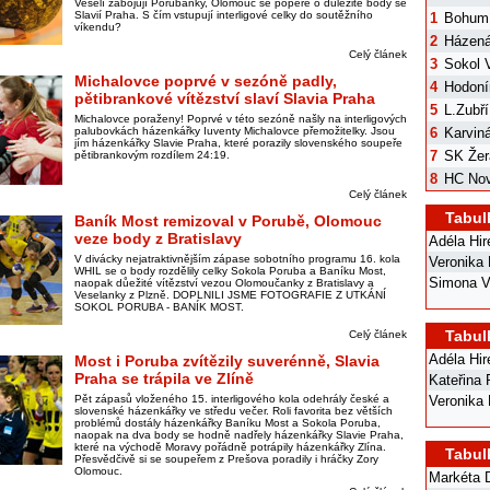
Veselí zabojují Porubanky, Olomouc se popere o důležité body se
Slavií Praha. S čím vstupují interligové celky do soutěžního
1
Bohum
víkendu?
2
Házená
Celý článek
3
Sokol V
Michalovce poprvé v sezóně padly,
4
Hodoní
pětibrankové vítězství slaví Slavia Praha
5
L.Zubří
Michalovce poraženy! Poprvé v této sezóně našly na interligových
palubovkách házenkářky Iuventy Michalovce přemožitelky. Jsou
6
Karvin
jím házenkářky Slavie Praha, které porazily slovenského soupeře
7
SK Žer
pětibrankovým rozdílem 24:19.
8
HC Nov
Celý článek
Tabul
Baník Most remizoval v Porubě, Olomouc
veze body z Bratislavy
Adéla Hi
V divácky nejatraktivnějším zápase sobotního programu 16. kola
Veronika
WHIL se o body rozdělily celky Sokola Poruba a Baníku Most,
Simona V
naopak důežité vítězství vezou Olomoučanky z Bratislavy a
Veselanky z Plzně. DOPLNILI JSME FOTOGRAFIE Z UTKÁNÍ
SOKOL PORUBA - BANÍK MOST.
Tabul
Celý článek
Adéla Hi
Most i Poruba zvítězily suverénně, Slavia
Praha se trápila ve Zlíně
Kateřina
Pět zápasů vloženého 15. interligového kola odehrály české a
Veronika
slovenské házenkářky ve středu večer. Roli favorita bez větších
problémů dostály házenkářky Baníku Most a Sokola Poruba,
naopak na dva body se hodně nadřely házenkářky Slavie Praha,
které na východě Moravy pořádně potrápily házenkářky Zlína.
Tabul
Přesvědčivě si se soupeřem z Prešova poradily i hráčky Zory
Olomouc.
Markéta 