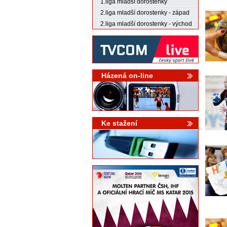
1.liga mladší dorostenky
2.liga mladší dorostenky - západ
2.liga mladší dorostenky - východ
Házená on-line
Ke stažení