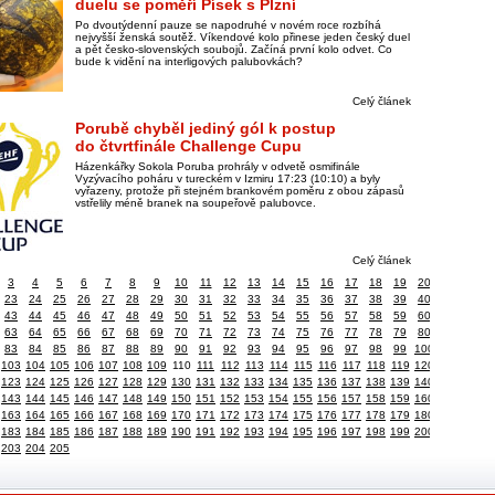
duelu se poměří Písek s Plzní
Po dvoutýdenní pauze se napodruhé v novém roce rozbíhá
nejvyšší ženská soutěž. Víkendové kolo přinese jeden český duel
a pět česko-slovenských soubojů. Začíná první kolo odvet. Co
bude k vidění na interligových palubovkách?
Celý článek
Porubě chyběl jediný gól k postup
do čtvrtfinále Challenge Cupu
Házenkářky Sokola Poruba prohrály v odvetě osmifinále
Vyzývacího poháru v tureckém v Izmiru 17:23 (10:10) a byly
vyřazeny, protože při stejném brankovém poměru z obou zápasů
vstřelily méně branek na soupeřově palubovce.
Celý článek
3
4
5
6
7
8
9
10
11
12
13
14
15
16
17
18
19
20
23
24
25
26
27
28
29
30
31
32
33
34
35
36
37
38
39
40
43
44
45
46
47
48
49
50
51
52
53
54
55
56
57
58
59
60
63
64
65
66
67
68
69
70
71
72
73
74
75
76
77
78
79
80
83
84
85
86
87
88
89
90
91
92
93
94
95
96
97
98
99
100
103
104
105
106
107
108
109
110
111
112
113
114
115
116
117
118
119
120
123
124
125
126
127
128
129
130
131
132
133
134
135
136
137
138
139
140
143
144
145
146
147
148
149
150
151
152
153
154
155
156
157
158
159
160
163
164
165
166
167
168
169
170
171
172
173
174
175
176
177
178
179
180
183
184
185
186
187
188
189
190
191
192
193
194
195
196
197
198
199
200
203
204
205