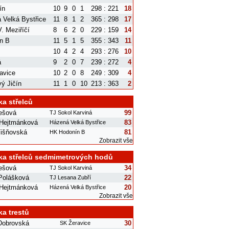
ín
10
9
0
1
298 : 221
18
 Velká Bystřice
11
8
1
2
365 : 298
17
. Meziříčí
8
6
2
0
229 : 159
14
n B
11
5
1
5
355 : 343
11
10
4
2
4
293 : 276
10
á
9
2
0
7
239 : 272
4
avice
10
2
0
8
249 : 309
4
ý Jičín
11
1
0
10
213 : 363
2
ka střelců
rešová
99
TJ Sokol Karviná
 Hejtmánková
83
Házená Velká Bystřice
išňovská
81
HK Hodonín B
Zobrazit vše
ka střelců sedmimetrových hodů
rešová
34
TJ Sokol Karviná
 Polášková
22
TJ Lesana Zubří
 Hejtmánková
20
Házená Velká Bystřice
Zobrazit vše
ka trestů
Dobrovská
30
SK Žeravice