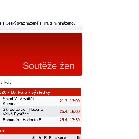
e
|
Český svaz házené
|
Hrajte miniházenou
Soutěže žen
zí kola
020 - 18. kolo - výsledky
Sokol V. Meziříčí -
21.3. 13:00
Karviná
SK Žeravice - Házená
25.4. 16:00
Velká Bystřice
Bohumín - Hodonín B
25.4. 17:30
ka
Z
V
R
P
skóre
B