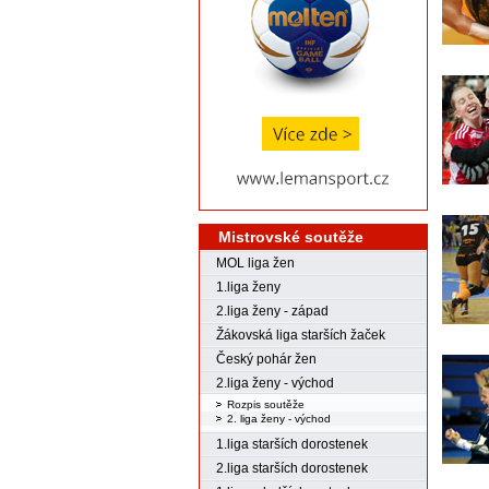
Mistrovské soutěže
MOL liga žen
1.liga ženy
2.liga ženy - západ
Žákovská liga starších žaček
Český pohár žen
2.liga ženy - východ
Rozpis soutěže
2. liga ženy - východ
1.liga starších dorostenek
2.liga starších dorostenek