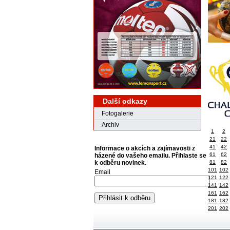
Další odkazy
Fotogalerie
Archiv
1
2
21
22
41
42
Informace o akcích a zajímavosti z
61
62
házené do vašeho emailu. Přihlaste se
k odběru novinek.
81
82
101
102
Email
121
122
141
142
161
162
181
182
201
202