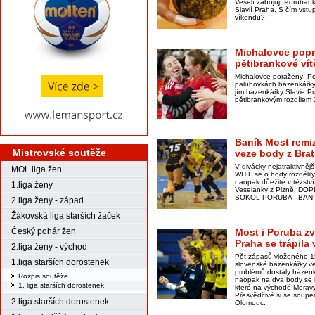
Veselí zabojují Poruban
Slavií Praha. S čím vstup
víkendu?
Michalovce popr
pětibrankové vít
Michalovce poraženy! Pop
palubovkách házenkářky 
jím házenkářky Slavie P
pětibrankovým rozdílem 
Baník Most remi
Mistrovské soutěže
veze body z Brat
V divácky nejatraktivně
MOL liga žen
WHIL se o body rozdělil
naopak důežité vítězstv
1.liga ženy
Veselanky z Plzně. D
SOKOL PORUBA - BANÍ
2.liga ženy - západ
Žákovská liga starších žaček
Český pohár žen
Most i Poruba zv
Praha se trápila 
2.liga ženy - východ
Pět zápasů vloženého 15
1.liga starších dorostenek
slovenské házenkářky ve 
problémů dostály házen
Rozpis soutěže
naopak na dva body se 
1. liga starších dorostenek
které na východě Moravy
Přesvědčivě si se soupeř
2.liga starších dorostenek
Olomouc.