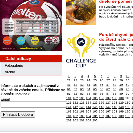
duelu se poměří 
Po dvoutýdenní pauze s
nejvyšší ženská soutěž.
a pět česko-slovenských
bude k vidění na interl
Porubě chyběl j
do čtvrtfinále C
Házenkářky Sokola Porub
Vyzývacího poháru v tur
vyřazeny, protože při 
vstřelily méně branek n
Další odkazy
Fotogalerie
Archiv
1
2
3
4
5
6
7
8
9
10
21
22
23
24
25
26
27
28
29
30
41
42
43
44
45
46
47
48
49
50
Informace o akcích a zajímavosti z
61
62
63
64
65
66
67
68
69
70
házené do vašeho emailu. Přihlaste se
k odběru novinek.
81
82
83
84
85
86
87
88
89
90
101
102
103
104
105
106
107
108
109
110
Email
121
122
123
124
125
126
127
128
129
130
141
142
143
144
145
146
147
148
149
150
161
162
163
164
165
166
167
168
169
170
181
182
183
184
185
186
187
188
189
190
201
202
203
204
205