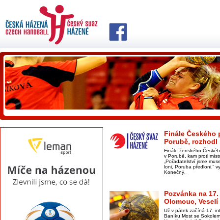
Finále Českého 
Porubě, rozhodl 
Finále ženského Českéh
v Porubě, kam proti mís
„Pořadatelství jsme muse
loni, Poruba předloni,“ v
Konečný.
Pozvánka na 17. 
Olomouc, Veselí 
Už v pátek začíná 17. in
Baníku Most se Sokolem 