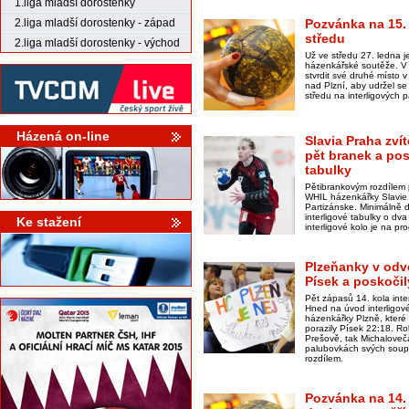
1.liga mladší dorostenky
2.liga mladší dorostenky - západ
Pozvánka na 15. 
středu
2.liga mladší dorostenky - východ
Už ve středu 27. ledna j
házenkářské soutěže. V 
stvrdit své druhé místo 
nad Plzní, aby udržel se
středu na interligovýc
Házená on-line
Slavia Praha zví
pět branek a po
tabulky
Pětibrankovým rozdílem 
WHIL házenkářky Slavie
Partizánske. Minimálně do
interligové tabulky o dv
Ke stažení
interligové kolo je na p
Plzeňanky v odve
Písek a poskočil
Pět zápasů 14. kola inte
Hned na úvod interligov
házenkářky Plzně, které 
porazily Písek 22:18. Rol
Prešově, tak Michaloveč
palubovkách svých soupe
rozdílem.
Pozvánka na 14.