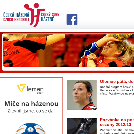
Olomoc pátá, do 
Dnešní program české n
Hanaček a Jindřichova Hr
místo, Valašky po nezvl
Pozvánka na pos
sezóny 2012/13
Poněkud ve stínu finál
proběhne neúplné posled