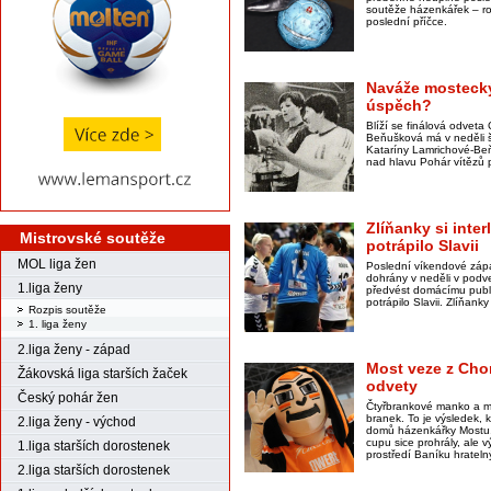
soutěže házenkářek – ro
poslední příčce.
Naváže mostecký
úspěch?
Blíží se finálová odvet
Beňušková má v neděli 
Kataríny Lamrichové-Beňuš
nad hlavu Pohár vítězů 
Zlíňanky si interl
Mistrovské soutěže
potrápilo Slavii
MOL liga žen
Poslední víkendové zápa
dohrány v neděli v podve
1.liga ženy
předvést domácímu publ
potrápilo Slavii. Zlíňan
Rozpis soutěže
1. liga ženy
2.liga ženy - západ
Most veze z Cho
Žákovská liga starších žaček
odvety
Český pohár žen
Čtyřbrankové manko a m
branek. To je výsledek,
2.liga ženy - východ
domů házenkářky Mostu. 
cupu sice prohrály, ale 
1.liga starších dorostenek
prostředí Baníku hrateln
2.liga starších dorostenek