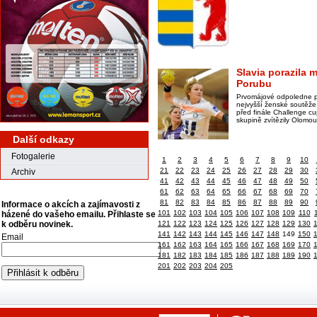
Slavia porazila m
Porubu
Prvomájové odpoledne př
nejvyšší ženské soutěže.
před finále Challenge cu
skupině zvítězily Olo
Další odkazy
Fotogalerie
1
2
3
4
5
6
7
8
9
10
21
22
23
24
25
26
27
28
29
30
Archiv
41
42
43
44
45
46
47
48
49
50
61
62
63
64
65
66
67
68
69
70
81
82
83
84
85
86
87
88
89
90
Informace o akcích a zajímavosti z
101
102
103
104
105
106
107
108
109
110
házené do vašeho emailu. Přihlaste se
121
122
123
124
125
126
127
128
129
130
k odběru novinek.
141
142
143
144
145
146
147
148
149
150
Email
161
162
163
164
165
166
167
168
169
170
181
182
183
184
185
186
187
188
189
190
201
202
203
204
205