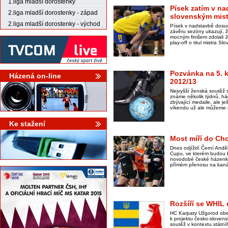
1.liga mladší dorostenky
Písek zatím v n
2.liga mladší dorostenky - západ
slovenským mist
2.liga mladší dorostenky - východ
Písek v nadstavbě dosud
závěru sezóny ukazují, ž
mocným finišem zdolali J
play-off o titul mistra S
Pozvánka na 5. 
Házená on-line
2012/13
Nejvyšší ženská soutěž se
známe několik týdnů, há
zbývající medaile, ale je
víkendu už ale můžeme 
Ke stažení
Most míří do Ch
Dnes odjíždí Černí Anděl
Cupu, ve kterém budou bo
novodobé české házenkář
přímém přenosu na kaná
Rozšíří se WHIL
HC Karpaty Užgorod obes
k projektu česko-sloven
soutěž v kontextu státní