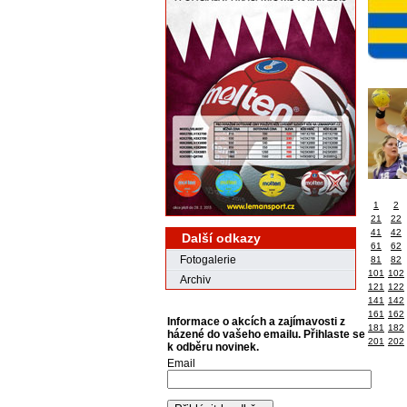
1
2
21
22
41
42
Další odkazy
61
62
Fotogalerie
81
82
101
102
Archiv
121
122
141
142
161
162
Informace o akcích a zajímavosti z
181
182
házené do vašeho emailu. Přihlaste se
201
202
k odběru novinek.
Email