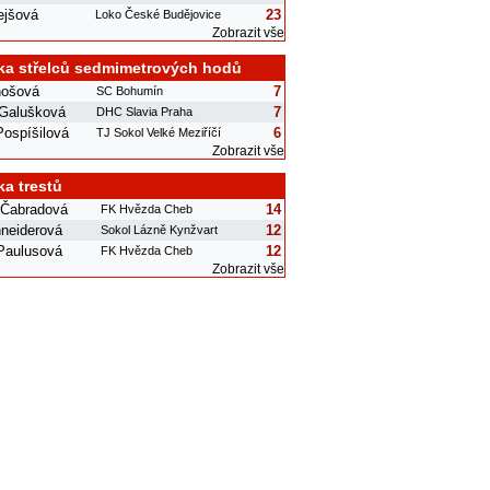
ejšová
23
Loko České Budějovice
Zobrazit vše
ka střelců sedmimetrových hodů
nošová
7
SC Bohumín
 Galušková
7
DHC Slavia Praha
Pospíšilová
6
TJ Sokol Velké Meziříčí
Zobrazit vše
ka trestů
 Čabradová
14
FK Hvězda Cheb
neiderová
12
Sokol Lázně Kynžvart
 Paulusová
12
FK Hvězda Cheb
Zobrazit vše