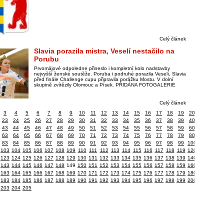
Celý článek
Slavia porazila mistra, Veselí nestačilo na
Porubu
Prvomájové odpoledne přineslo i kompletní kolo nadstavby
nejvyšší ženské soutěže. Poruba i podruhé porazila Veselí, Slavia
před finále Challenge cupu připravila porážku Mostu. V dolní
skupině zvítězily Olomouc a Písek. PŘIDÁNA FOTOGALERIE
Celý článek
3
4
5
6
7
8
9
10
11
12
13
14
15
16
17
18
19
20
23
24
25
26
27
28
29
30
31
32
33
34
35
36
37
38
39
40
43
44
45
46
47
48
49
50
51
52
53
54
55
56
57
58
59
60
63
64
65
66
67
68
69
70
71
72
73
74
75
76
77
78
79
80
83
84
85
86
87
88
89
90
91
92
93
94
95
96
97
98
99
100
103
104
105
106
107
108
109
110
111
112
113
114
115
116
117
118
119
120
123
124
125
126
127
128
129
130
131
132
133
134
135
136
137
138
139
140
143
144
145
146
147
148
149
150
151
152
153
154
155
156
157
158
159
160
163
164
165
166
167
168
169
170
171
172
173
174
175
176
177
178
179
180
183
184
185
186
187
188
189
190
191
192
193
194
195
196
197
198
199
200
203
204
205