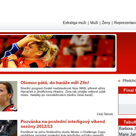
Extraliga muži
|
Muži
|
Ženy
|
Reprezentac
Předcho
Olomoc pátá, do baráže míří Zlín!
Dnešní program české nadstavbové fáze WHIL přinesl výhry
Final 
Hanaček a Jindřichova Hradce. Zora tak uhájila celkové páté
místo, Valašky po nezvládnutém závěru čeká baráž.
Celý článek
Pozvánka na poslední interligový víkend
Tabul
sezóny 2012/13
Barbora 
Poněkud ve stínu finálového duelu Mostu v Challenge Cupu
Marie Ja
proběhne neúplné poslední kolo letošního ročníku nejvyšší