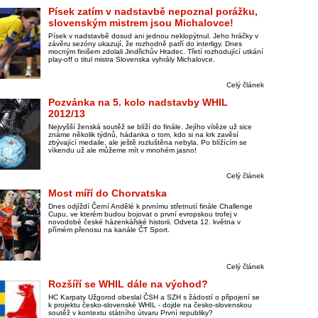
Písek zatím v nadstavbě nepoznal porážku,
slovenským mistrem jsou Michalovce!
Písek v nadstavbě dosud ani jednou neklopýtnul. Jeho hráčky v
závěru sezóny ukazují, že rozhodně patří do interligy. Dnes
mocným finišem zdolali Jindřichův Hradec. Třetí rozhodující utkání
play-off o titul mistra Slovenska vyhrály Michalovce.
Celý článek
Pozvánka na 5. kolo nadstavby WHIL
2012/13
Nejvyšší ženská soutěž se blíží do finále. Jejího vítěze už sice
známe několik týdnů, hádanka o tom, kdo si na krk zavěsí
zbývající medaile, ale ještě rozluštěna nebyla. Po blížícím se
víkendu už ale můžeme mít v mnohém jasno!
Celý článek
Most míří do Chorvatska
Dnes odjíždí Černí Andělé k prvnímu střetnutí finále Challenge
Cupu, ve kterém budou bojovat o první evropskou trofej v
novodobé české házenkářské historii. Odveta 12. května v
přímém přenosu na kanále ČT Sport.
Celý článek
Rozšíří se WHIL dále na východ?
HC Karpaty Užgorod obeslal ČSH a SZH s žádostí o připojení se
k projektu česko-slovenské WHIL - dojde na česko-slovenskou
soutěž v kontextu státního útvaru První republiky?