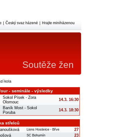
e
|
Český svaz házené
|
Hrajte miniházenou
Soutěže žen
zí kola
four - seminále - výsledky
Sokol Písek - Zora
14.3. 16:30
Olomouc
Baník Most - Sokol
14.3. 18:30
Poruba
ka střelců
Janoušková
27
Lions Hostivice - Břve
nošová
23
SC Bohumín