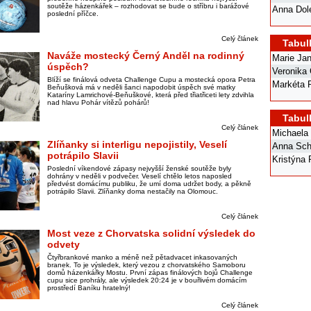
soutěže házenkářek – rozhodovat se bude o stříbru i barážové
Anna Dol
poslední příčce.
Celý článek
Tabul
Naváže mostecký Černý Anděl na rodinný
Marie Ja
úspěch?
Veronika
Blíží se finálová odveta Challenge Cupu a mostecká opora Petra
Markéta 
Beňušková má v neděli šanci napodobit úspěch své matky
Kataríny Lamrichové-Beňuškové, která před třiatřiceti lety zdvihla
nad hlavu Pohár vítězů pohárů!
Tabul
Celý článek
Michaela
Zlíňanky si interligu nepojistily, Veselí
Anna Sch
potrápilo Slavii
Kristýna
Poslední víkendové zápasy nejvyšší ženské soutěže byly
dohrány v neděli v podvečer. Veselí chtělo letos naposled
předvést domácímu publiku, že umí doma udržet body, a pěkně
potrápilo Slavii. Zlíňanky doma nestačily na Olomouc.
Celý článek
Most veze z Chorvatska solidní výsledek do
odvety
Čtyřbrankové manko a méně než pětadvacet inkasovaných
branek. To je výsledek, který vezou z chorvatského Samoboru
domů házenkářky Mostu. První zápas finálových bojů Challenge
cupu sice prohrály, ale výsledek 20:24 je v bouřlivém domácím
prostředí Baníku hratelný!
Celý článek