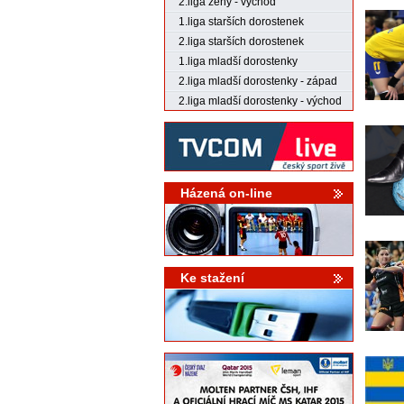
2.liga ženy - východ
1.liga starších dorostenek
2.liga starších dorostenek
1.liga mladší dorostenky
2.liga mladší dorostenky - západ
2.liga mladší dorostenky - východ
Házená on-line
Ke stažení