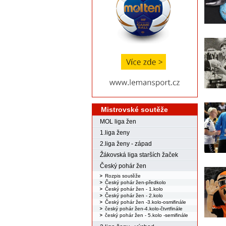
Mistrovské soutěže
MOL liga žen
1.liga ženy
2.liga ženy - západ
Žákovská liga starších žaček
Český pohár žen
Rozpis soutěže
Český pohár žen-předkolo
Český pohár žen - 1.kolo
Český pohár žen - 2.kolo
Český pohár žen -3.kolo-osmifinále
český pohár žen-4.kolo-čtvrtfinále
český pohár žen - 5.kolo -semifinále