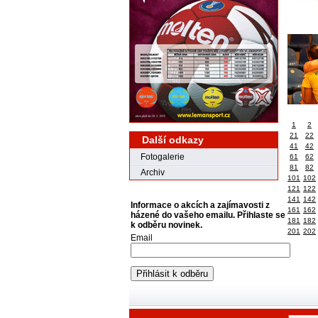
1
2
21
22
Další odkazy
41
42
Fotogalerie
61
62
81
82
Archiv
101
102
121
122
141
142
Informace o akcích a zajímavosti z
161
162
házené do vašeho emailu. Přihlaste se
181
182
k odběru novinek.
201
202
Email