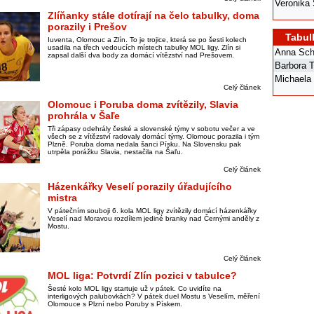
Veronika 
Zlíňanky stále dotírají na čelo tabulky, doma
porazily i Prešov
Tabul
Iuventa, Olomouc a Zlín. To je trojice, která se po šesti kolech
usadila na třech vedoucích místech tabulky MOL ligy. Zlín si
Anna Sch
zapsal další dva body za domácí vítězství nad Prešovem.
Barbora 
Michaela
Celý článek
Olomouc i Poruba doma zvítězily, Slavia
prohrála v Šaľe
Tři zápasy odehrály české a slovenské týmy v sobotu večer a ve
všech se z vítězství radovaly domácí týmy. Olomouc porazila i tým
Plzně. Poruba doma nedala šanci Písku. Na Slovensku pak
utrpěla porážku Slavia, nestačila na Šaľu.
Celý článek
Házenkářky Veselí porazily úřadujícího
mistra
V pátečním souboji 6. kola MOL ligy zvítězily domácí házenkářky
Veselí nad Moravou rozdílem jediné branky nad Černými anděly z
Mostu.
Celý článek
MOL liga: Potvrdí Zlín pozici v tabulce?
Šesté kolo MOL ligy startuje už v pátek. Co uvidíte na
interligových palubovkách? V pátek duel Mostu s Veselím, měření
Olomouce s Plzní nebo Poruby s Pískem.