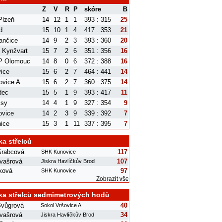
Z
V
R
P
skóre
B
Plzeň
14
12
1
1
393 : 315
25
d
15
10
1
4
417 : 353
21
ančice
14
9
2
3
393 : 360
20
 Kynžvart
15
7
2
6
351 : 356
16
P Olomouc
14
8
0
6
372 : 388
16
ice
15
6
2
7
464 : 441
14
ovice A
15
6
2
7
360 : 375
14
dec
15
5
1
9
393 : 417
11
isy
14
4
1
9
327 : 354
9
ovice
14
2
3
9
339 : 392
7
ice
15
3
1
11
337 : 395
7
ka střelců
Grabcová
117
SHK Kunovice
lvašrová
107
Jiskra Havlíčkův Brod
eková
97
SHK Kunovice
Zobrazit vše
ka střelců sedmimetrových hodů
Švůgrová
40
Sokol Vršovice A
lvašrová
34
Jiskra Havlíčkův Brod