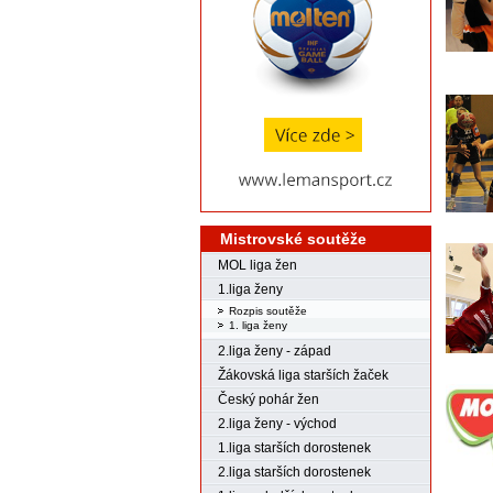
Mistrovské soutěže
MOL liga žen
1.liga ženy
Rozpis soutěže
1. liga ženy
2.liga ženy - západ
Žákovská liga starších žaček
Český pohár žen
2.liga ženy - východ
1.liga starších dorostenek
2.liga starších dorostenek