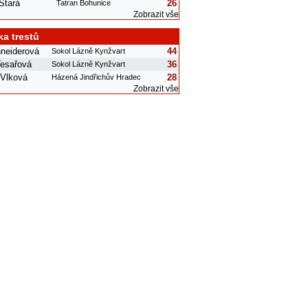
Stará
26
Tatran Bohunice
Zobrazit vše
ka trestů
neiderová
44
Sokol Lázně Kynžvart
Tesařová
36
Sokol Lázně Kynžvart
 Vlková
28
Házená Jindřichův Hradec
Zobrazit vše