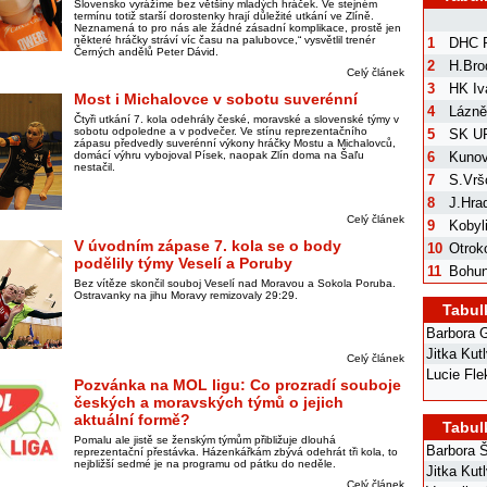
Slovensko vyrážíme bez většiny mladých hráček. Ve stejném
termínu totiž starší dorostenky hrají důležité utkání ve Zlíně.
Neznamená to pro nás ale žádné zásadní komplikace, prostě jen
některé hráčky stráví víc času na palubovce,“ vysvětlil trenér
1
DHC 
Černých andělů Peter Dávid.
2
H.Bro
Celý článek
3
HK Iv
Most i Michalovce v sobotu suverénní
4
Lázně
Čtyři utkání 7. kola odehrály české, moravské a slovenské týmy v
sobotu odpoledne a v podvečer. Ve stínu reprezentačního
5
SK U
zápasu předvedly suverénní výkony hráčky Mostu a Michalovců,
domácí výhru vybojoval Písek, naopak Zlín doma na Šaľu
6
Kunov
nestačil.
7
S.Vrš
8
J.Hra
Celý článek
9
Kobyl
V úvodním zápase 7. kola se o body
10
Otrok
podělily týmy Veselí a Poruby
11
Bohun
Bez vítěze skončil souboj Veselí nad Moravou a Sokola Poruba.
Ostravanky na jihu Moravy remizovaly 29:29.
Tabul
Barbora 
Jitka Kut
Celý článek
Lucie Fl
Pozvánka na MOL ligu: Co prozradí souboje
českých a moravských týmů o jejich
aktuální formě?
Tabul
Pomalu ale jistě se ženským týmům přibližuje dlouhá
Barbora 
reprezentační přestávka. Házenkářkám zbývá odehrát tři kola, to
nejbližší sedmé je na programu od pátku do neděle.
Jitka Kut
Celý článek