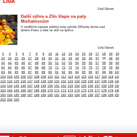
Celý článek
Další výhra a Zlín šlape na paty
Michalovcům
V nedělním zápase pátého kola vyhrály Zlíňanky doma nad
týmem Písku a dále se drží na špičce.
Celý článek
3
4
5
6
7
8
9
10
11
12
13
14
15
16
17
18
19
20
23
24
25
26
27
28
29
30
31
32
33
34
35
36
37
38
39
40
43
44
45
46
47
48
49
50
51
52
53
54
55
56
57
58
59
60
63
64
65
66
67
68
69
70
71
72
73
74
75
76
77
78
79
80
83
84
85
86
87
88
89
90
91
92
93
94
95
96
97
98
99
100
103
104
105
106
107
108
109
110
111
112
113
114
115
116
117
118
119
120
123
124
125
126
127
128
129
130
131
132
133
134
135
136
137
138
139
140
143
144
145
146
147
148
149
150
151
152
153
154
155
156
157
158
159
160
163
164
165
166
167
168
169
170
171
172
173
174
175
176
177
178
179
180
183
184
185
186
187
188
189
190
191
192
193
194
195
196
197
198
199
200
203
204
205