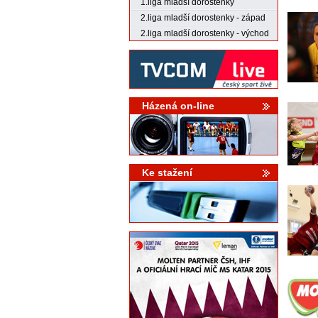
1.liga mladší dorostenky
2.liga mladší dorostenky - západ
2.liga mladší dorostenky - východ
Házená on-line
Ke stažení