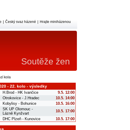
e
|
Český svaz házené
|
Hrajte miniházenou
Soutěže žen
zí kola
020 - 22. kolo - výsledky
H.Brod - HK Ivančice
9.5. 12:00
Otrokovice - J.Hradec
10.5. 14:00
Kobylisy - Bohunice
10.5. 16:00
SK UP Olomouc -
10.5. 17:00
Lázně Kynžvart
DHC Plzeň - Kunovice
10.5. 17:00
ka