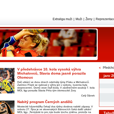
Extraliga muži
|
Muži
|
Ženy
|
Reprezentac
Předcho
V předehrávce 10. kola vysoká výhra
Michalovců, Slavia doma jasně porazila
jaro 2
Olomouc
Dvě utkání ve dvou dnech odehrály týmy Písku a Michalovců.
Zatímco Písek se radoval z výhry jen v sobotu, Iuventa byla
stoprocentní. Domů veze čtyři body. V závěrečném souboji 7. kola
MOL ligy porazila Slavia Prha tým olomoucké Zory.
Celý článek
Nabitý program Černých andělů
Mostecké házenkářky čekají dva týdny doslova nabité zápasy. V
sobotu 27. října je ve slovenských Bánovcích čeká další utkání
MOL ligy. „Tentokrát to pro nás bude trochu změna, protože na
Tabul