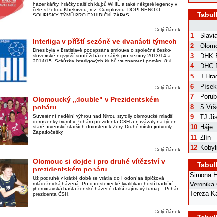
házenkářky, hráčky dalších klubů WHIL a také některé legendy v
čele s Petrou Khekovou, roz. Čumplovou. DOPLNĚNO O
Tabul
SOUPISKY TÝMŮ PRO EXHIBIČNÍ ZÁPAS.
Celý článek
1
Slavi
Interliga v příští sezóně ve dvanácti týmech
2
Olom
Dnes byla v Bratislavě podepsána smlouva o společné česko-
3
DHK B
slovenské nejvyšší soutěži házenkářek pro sezóny 2013/14 a
2014/15. Schůzka interligových klubů ve znamení poměru 8:4.
4
DHC 
5
J.Hra
6
Písek
Celý článek
7
Porub
Olomoucký „double" v Prezidentském
8
S.Vrš
poháru
9
TJ Ji
Suverénní nedělní výhrou nad Nitrou stvrdily olomoucké mladší
dorostenky triumf v Poháru prezidenta ČSH a navázaly na týden
10
Háje
staré prvenství starších dorostenek Zory. Druhé místo potvrdily
Západočešky.
11
Zlín
12
Kobyl
Celý článek
Olomouc si dojde i pro druhé vítězství v
Tabul
prezidentském poháru
Simona H
Už podruhé v krátké době se vrátila do Hodonína špičková
Veronika
mládežnická házená. Po dorostenecké kvalifikaci hostí tradiční
jihomoravská bašta ženské házené další zajímavý turnaj – Pohár
Tereza Ka
prezidenta ČSH.
Celý článek