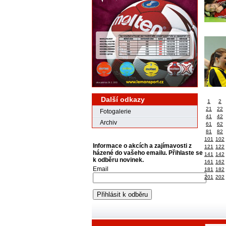
Další odkazy
1
2
21
22
Fotogalerie
41
42
Archiv
61
62
81
82
101
102
Informace o akcích a zajímavosti z
121
122
házené do vašeho emailu. Přihlaste se
141
142
k odběru novinek.
161
162
Email
181
182
201
202