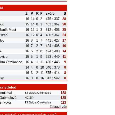
ka
Z
V
R
P
skóre
B
a
16
14
0
2
475 : 337
28
ouc
15
14
0
1
463 : 367
28
aník Most
16
12
1
3
512 : 406
25
Plzeň
16
12
0
4
450 : 367
24
dec
16
8
1
7
441 : 427
17
16
7
2
7
424 : 408
16
a
16
6
2
8
424 : 480
14
ovice
15
5
1
9
383 : 449
11
skra Otrokovice
16
4
1
11
420 : 445
9
14
4
0
10
340 : 378
8
16
3
2
11
375 : 414
8
isy
16
0
0
16
313 : 542
0
ka střelců
oráková
128
TJ Jiskra Otrokovice
 Gabrhelová
125
HC Zlín
rlíková
113
TJ Jiskra Otrokovice
Zobrazit vše