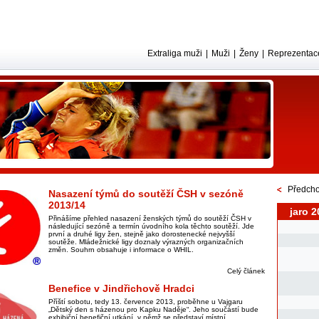
Extraliga muži
|
Muži
|
Ženy
|
Reprezentac
Předcho
Nasazení týmů do soutěží ČSH v sezóně
2013/14
jaro 2
Přinášíme přehled nasazení ženských týmů do soutěží ČSH v
následující sezóně a termín úvodního kola těchto soutěží. Jde
první a druhé ligy žen, stejně jako dorostenecké nejvyšší
soutěže. Mládežnické ligy doznaly výrazných organizačních
změn. Souhrn obsahuje i informace o WHIL.
Celý článek
Benefice v Jindřichově Hradci
Příští sobotu, tedy 13. července 2013, proběhne u Vajgaru
„Dětský den s házenou pro Kapku Naděje“. Jeho součástí bude
exhibiční benefiční utkání, v němž se představí místní