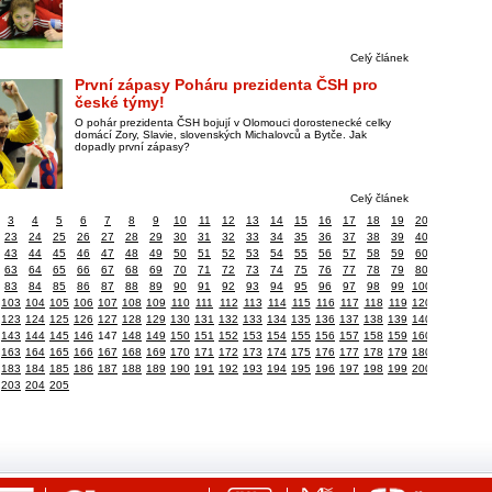
Celý článek
První zápasy Poháru prezidenta ČSH pro
české týmy!
O pohár prezidenta ČSH bojují v Olomouci dorostenecké celky
domácí Zory, Slavie, slovenských Michalovců a Bytče. Jak
dopadly první zápasy?
Celý článek
3
4
5
6
7
8
9
10
11
12
13
14
15
16
17
18
19
20
23
24
25
26
27
28
29
30
31
32
33
34
35
36
37
38
39
40
43
44
45
46
47
48
49
50
51
52
53
54
55
56
57
58
59
60
63
64
65
66
67
68
69
70
71
72
73
74
75
76
77
78
79
80
83
84
85
86
87
88
89
90
91
92
93
94
95
96
97
98
99
100
103
104
105
106
107
108
109
110
111
112
113
114
115
116
117
118
119
120
123
124
125
126
127
128
129
130
131
132
133
134
135
136
137
138
139
140
143
144
145
146
147
148
149
150
151
152
153
154
155
156
157
158
159
160
163
164
165
166
167
168
169
170
171
172
173
174
175
176
177
178
179
180
183
184
185
186
187
188
189
190
191
192
193
194
195
196
197
198
199
200
203
204
205