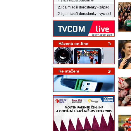
1.liga mladší dorostenky
2.liga mladší dorostenky - západ
2.liga mladší dorostenky - východ
Házená on-line
Ke stažení