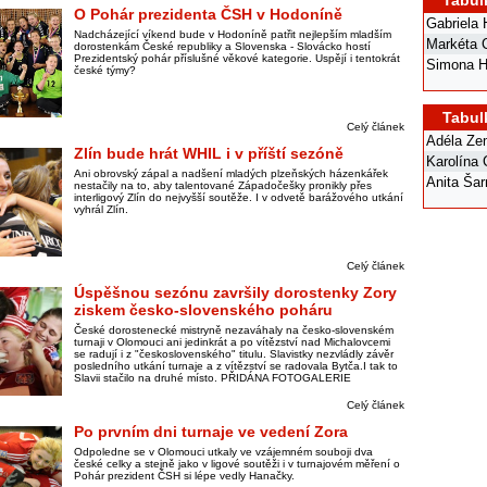
Tabul
O Pohár prezidenta ČSH v Hodoníně
Gabriela
Nadcházející víkend bude v Hodoníně patřit nejlepším mladším
Markéta 
dorostenkám České republiky a Slovenska - Slovácko hostí
Prezidentský pohár příslušné věkové kategorie. Uspějí i tentokrát
Simona H
české týmy?
Tabul
Celý článek
Adéla Ze
Zlín bude hrát WHIL i v příští sezóně
Karolína
Ani obrovský zápal a nadšení mladých plzeňských házenkářek
Anita Ša
nestačily na to, aby talentované Západočešky pronikly přes
interligový Zlín do nejvyšší soutěže. I v odvetě barážového utkání
vyhrál Zlín.
Celý článek
Úspěšnou sezónu završily dorostenky Zory
ziskem česko-slovenského poháru
České dorostenecké mistryně nezaváhaly na česko-slovenském
turnaji v Olomouci ani jedinkrát a po vítězství nad Michalovcemi
se radují i z "československého" titulu. Slavistky nezvládly závěr
posledního utkání turnaje a z vítězství se radovala Bytča.I tak to
Slavii stačilo na druhé místo. PŘIDÁNA FOTOGALERIE
Celý článek
Po prvním dni turnaje ve vedení Zora
Odpoledne se v Olomouci utkaly ve vzájemném souboji dva
české celky a stejně jako v ligové soutěži i v turnajovém měření o
Pohár prezident ČSH si lépe vedly Hanačky.