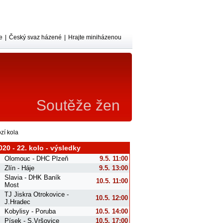
e
|
Český svaz házené
|
Hrajte miniházenou
Soutěže žen
zí kola
020 - 22. kolo - výsledky
Olomouc - DHC Plzeň
9.5. 11:00
Zlín - Háje
9.5. 13:00
Slavia - DHK Baník
10.5. 11:00
Most
TJ Jiskra Otrokovice -
10.5. 12:00
J.Hradec
Kobylisy - Poruba
10.5. 14:00
Písek - S.Vršovice
10.5. 17:00