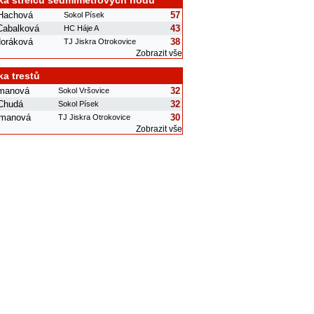
ka střelců sedmimetrových hodů
 Hachová
57
Sokol Písek
Cabalková
43
HC Háje A
oráková
38
TJ Jiskra Otrokovice
Zobrazit vše
ka trestů
manová
32
Sokol Vršovice
 Chudá
32
Sokol Písek
rmanová
30
TJ Jiskra Otrokovice
Zobrazit vše