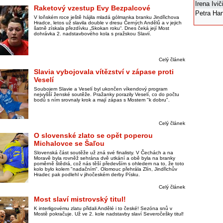
Irena Ivi
Raketový vzestup Evy Bezpalcové
Petra Ha
V loňském roce ještě hájila mladá gólmanka branku Jindřichova
Hradce, letos už slavila double v dresu Černých Andělů a v jejich
šatně získala přezdívku „Skokan roku“. Dnes čeká její Most
dohrávka 2. nadstavbového kola s pražskou Slavií.
Celý článek
Slavia vybojovala vítězství v zápase proti
Veselí
Soubojem Slavie a Veselí byl ukončen víkendový program
nejvyšší ženské soutěže. Pražanky porazily Veselí, co do počtu
bodů s ním srovnaly krok a mají zápas s Mostem "k dobru".
Celý článek
O slovenské zlato se opět poperou
Michalovce se Šaľou
Slovenská část soutěže už zná své finalisty. V Čechách a na
Moravě byla rovněž sehrána dvě utkání a obě byla na branky
poměrně štědrá, což nás těší především s ohledem na to, že toto
kolo bylo kolem "nadačním". Olomouc přehrála Zlín, Jindřichův
Hradec pak podlehl v jihočeském derby Písku.
Celý článek
Most slaví mistrovský titul!
K interligovému zlatu přidali Andělé i to české! Sezóna snů v
Mostě pokračuje. Už ve 2. kole nadstavby slaví Severočešky titul!