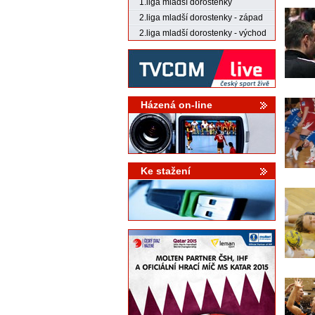
1.liga mladší dorostenky
2.liga mladší dorostenky - západ
2.liga mladší dorostenky - východ
Házená on-line
Ke stažení