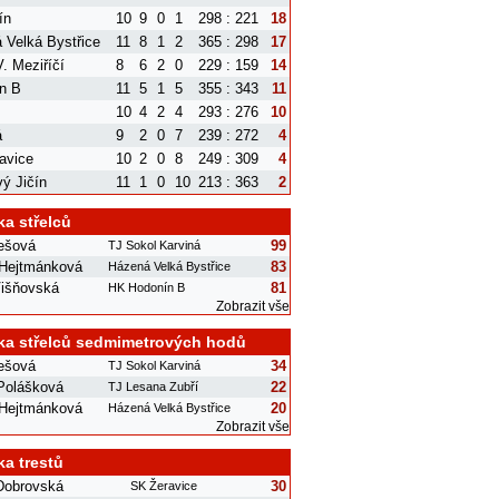
ín
10
9
0
1
298 : 221
18
 Velká Bystřice
11
8
1
2
365 : 298
17
. Meziříčí
8
6
2
0
229 : 159
14
n B
11
5
1
5
355 : 343
11
10
4
2
4
293 : 276
10
á
9
2
0
7
239 : 272
4
avice
10
2
0
8
249 : 309
4
ý Jičín
11
1
0
10
213 : 363
2
ka střelců
rešová
99
TJ Sokol Karviná
 Hejtmánková
83
Házená Velká Bystřice
išňovská
81
HK Hodonín B
Zobrazit vše
ka střelců sedmimetrových hodů
rešová
34
TJ Sokol Karviná
 Polášková
22
TJ Lesana Zubří
 Hejtmánková
20
Házená Velká Bystřice
Zobrazit vše
ka trestů
Dobrovská
30
SK Žeravice