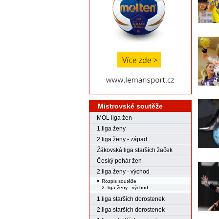
Mistrovské soutěže
MOL liga žen
1.liga ženy
2.liga ženy - západ
Žákovská liga starších žaček
Český pohár žen
2.liga ženy - východ
Rozpis soutěže
2. liga ženy - východ
1.liga starších dorostenek
2.liga starších dorostenek