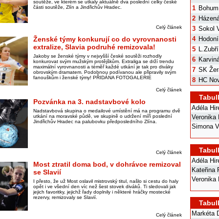
soutěže, ve kterém se utkaly aktuálně dva poslední celky české
části soutěže, Zlín a Jindřichův Hradec.
1
Bohum
2
Házená
Celý článek
3
Sokol V
Ženské týmy konkurují co do vyrovnanosti
4
Hodoní
extralize, Slavia podruhé remizovala!
5
L.Zubří
Jakoby se ženské týmy v nejvyšší české soutěži rozhodly
6
Karvin
konkurovat svým mužským protějškům. Extraliga se drží trendu
maximální vyrovnanosti a téměř každé utkání je tak pro diváky
7
SK Žer
obrovským dramatem. Podobnou podívanou ale připravily svým
fanouškům i ženské týmy! PŘIDÁNA FOTOGALERIE
8
HC Nov
Celý článek
Tabul
Pozvánka na 3. nadstavbové kolo
Adéla Hi
Nadstavbová skupina o medailové umístění má na programu dvě
utkání na moravské půdě, ve skupině o udržení míří poslední
Veronika
Jindřichův Hradec na palubovku předposledního Zlína.
Simona V
Tabul
Celý článek
Adéla Hi
Most ztratil doma bod, v dohrávce remizoval
Kateřina
se Slavií
Veronika
I přesto, že už Most oslavil mistrovský titul, našlo si cestu do haly
opět i ve všední den víc než šest stovek diváků. Ti sledovali jak
jejich favoritky, jejichž řady doplnily i některé hráčky mostecké
rezervy, remizovaly se Slavií.
Tabul
Markéta 
Celý článek