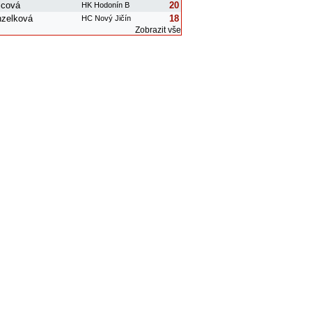
čicová
20
HK Hodonín B
nzelková
18
HC Nový Jičín
Zobrazit vše