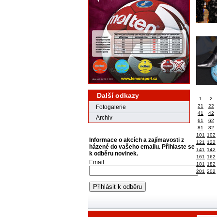
Další odkazy
1
2
21
22
Fotogalerie
41
42
Archiv
61
62
81
82
101
102
Informace o akcích a zajímavosti z
121
122
házené do vašeho emailu. Přihlaste se
141
142
k odběru novinek.
161
162
Email
181
182
201
202