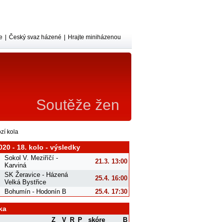
e
|
Český svaz házené
|
Hrajte miniházenou
Soutěže žen
zí kola
020 - 18. kolo - výsledky
Sokol V. Meziříčí -
21.3. 13:00
Karviná
SK Žeravice - Házená
25.4. 16:00
Velká Bystřice
Bohumín - Hodonín B
25.4. 17:30
ka
Z
V
R
P
skóre
B