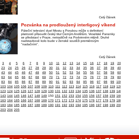
Celý článek
Pozvánka na prodloužený interligový víkend
Páteční televizní duel Mostu s Porubou může s definitivní
platností přisoudit český titul Černým Andělům. Veselské Panenky
se představí v Praze, netradičně na Podvinném mlýně. Druhé
nadstavbové kolo bude v ženské soutěži premiérovým
"nadačním".
Celý článek
3
4
5
6
7
8
9
10
11
12
13
14
15
16
17
18
19
20
23
24
25
26
27
28
29
30
31
32
33
34
35
36
37
38
39
40
43
44
45
46
47
48
49
50
51
52
53
54
55
56
57
58
59
60
63
64
65
66
67
68
69
70
71
72
73
74
75
76
77
78
79
80
83
84
85
86
87
88
89
90
91
92
93
94
95
96
97
98
99
100
103
104
105
106
107
108
109
110
111
112
113
114
115
116
117
118
119
120
123
124
125
126
127
128
129
130
131
132
133
134
135
136
137
138
139
140
143
144
145
146
147
148
149
150
151
152
153
154
155
156
157
158
159
160
163
164
165
166
167
168
169
170
171
172
173
174
175
176
177
178
179
180
183
184
185
186
187
188
189
190
191
192
193
194
195
196
197
198
199
200
203
204
205