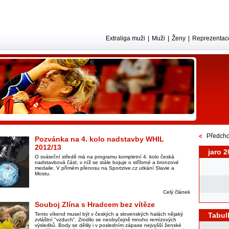
Extraliga muži
|
Muži
|
Ženy
|
Reprezentac
Předcho
Pozvánka na 4. kolo nadstavby WHIL
2012/13
jaro 2
O sváteční středě má na programu kompletní 4. kolo česká
nadstavbová část, v níž se stále bojuje o stříbrné a bronzové
medaile. V přímém přenosu na Sportzive.cz utkání Slavie a
Mostu.
Celý článek
Souboj Zlína s Hradcem bez vítěze
Tento víkend musel být v českých a slovenských halách nějaký
Tabul
zvláštní "vzduch". Zrodilo se neobyčejně mnoho remízových
výsledků. Body se dělily i v posledním zápase nejvyšší ženské