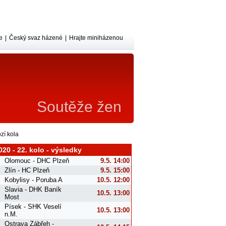
e
|
Český svaz házené
|
Hrajte miniházenou
Soutěže žen
zí kola
020 - 22. kolo - výsledky
Olomouc - DHC Plzeň
9.5. 14:00
Zlín - HC Plzeň
9.5. 15:00
Kobylisy - Poruba A
10.5. 12:00
Slavia - DHK Baník
10.5. 13:00
Most
Písek - SHK Veselí
10.5. 13:00
n.M.
Ostrava Zábřeh -