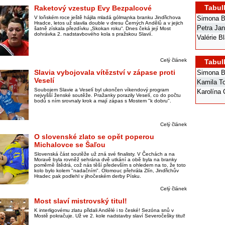
Tabul
Raketový vzestup Evy Bezpalcové
V loňském roce ještě hájila mladá gólmanka branku Jindřichova
Simona B
Hradce, letos už slavila double v dresu Černých Andělů a v jejich
Petra Ja
šatně získala přezdívku „Skokan roku“. Dnes čeká její Most
dohrávka 2. nadstavbového kola s pražskou Slavií.
Valérie B
Celý článek
Tabul
Slavia vybojovala vítězství v zápase proti
Simona B
Veselí
Kamila T
Soubojem Slavie a Veselí byl ukončen víkendový program
Karolína
nejvyšší ženské soutěže. Pražanky porazily Veselí, co do počtu
bodů s ním srovnaly krok a mají zápas s Mostem "k dobru".
Celý článek
O slovenské zlato se opět poperou
Michalovce se Šaľou
Slovenská část soutěže už zná své finalisty. V Čechách a na
Moravě byla rovněž sehrána dvě utkání a obě byla na branky
poměrně štědrá, což nás těší především s ohledem na to, že toto
kolo bylo kolem "nadačním". Olomouc přehrála Zlín, Jindřichův
Hradec pak podlehl v jihočeském derby Písku.
Celý článek
Most slaví mistrovský titul!
K interligovému zlatu přidali Andělé i to české! Sezóna snů v
Mostě pokračuje. Už ve 2. kole nadstavby slaví Severočešky titul!