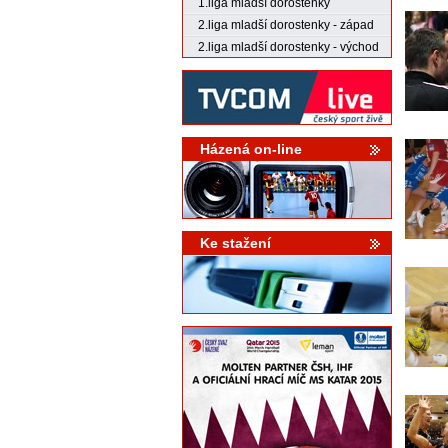
1.liga mladší dorostenky
2.liga mladší dorostenky - západ
2.liga mladší dorostenky - východ
Házená on-line
Ke stažení