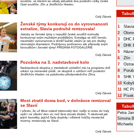
soutěže, ve kterém se utkaly aktuálně dva poslední celky české
části soutěže, Zlín a Jindřichův Hradec.
Tabul
Celý článek
Ženské týmy konkurují co do vyrovnanosti
1
Slavi
extralize, Slavia podruhé remizovala!
2
Olom
Jakoby se ženské týmy v nejvyšší české soutěži rozhodly
konkurovat svým mužským protějškům. Extraliga se drží trendu
3
DHC 
maximální vyrovnanosti a téměř každé utkání je tak pro diváky
obrovským dramatem. Podobnou podívanou ale připravily svým
4
DHK B
fanouškům i ženské týmy! PŘIDÁNA FOTOGALERIE
5
Házen
Celý článek
6
Zlín
Pozvánka na 3. nadstavbové kolo
7
Ostra
Nadstavbová skupina o medailové umístění má na programu dvě
8
Porub
utkání na moravské půdě, ve skupině o udržení míří poslední
Jindřichův Hradec na palubovku předposledního Zlína.
9
SHK V
10
Kobyl
11
HC Pl
Celý článek
12
Písek
Most ztratil doma bod, v dohrávce remizoval
se Slavií
Tabul
I přesto, že už Most oslavil mistrovský titul, našlo si cestu do haly
Petra Ja
opět i ve všední den víc než šest stovek diváků. Ti sledovali jak
jejich favoritky, jejichž řady doplnily i některé hráčky mostecké
Simona B
rezervy, remizovaly se Slavií.
Michaela
Celý článek