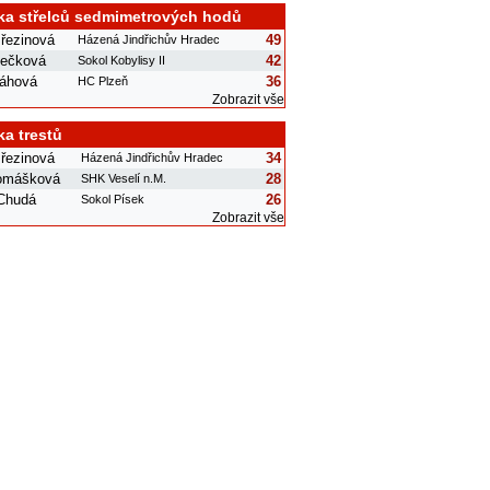
ka střelců sedmimetrových hodů
řezinová
49
Házená Jindřichův Hradec
nečková
42
Sokol Kobylisy II
láhová
36
HC Plzeň
Zobrazit vše
ka trestů
řezinová
34
Házená Jindřichův Hradec
omášková
28
SHK Veselí n.M.
 Chudá
26
Sokol Písek
Zobrazit vše