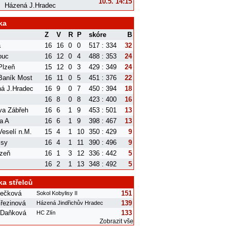
10.5. 14:15
Házená J.Hradec
ka
Z
V
R
P
skóre
B
a
16
16
0
0
517 : 334
32
ouc
16
12
0
4
488 : 353
24
Plzeň
15
12
0
3
429 : 349
24
aník Most
16
11
0
5
451 : 376
22
á J.Hradec
16
9
0
7
450 : 394
18
16
8
0
8
423 : 400
16
va Zábřeh
16
6
1
9
453 : 501
13
a A
16
6
1
9
398 : 467
13
eselí n.M.
15
4
1
10
350 : 429
9
isy
16
4
1
11
390 : 496
9
zeň
16
1
3
12
336 : 442
5
16
2
1
13
348 : 492
5
ka střelců
nečková
151
Sokol Kobylisy II
řezinová
139
Házená Jindřichův Hradec
 Daňková
133
HC Zlín
Zobrazit vše