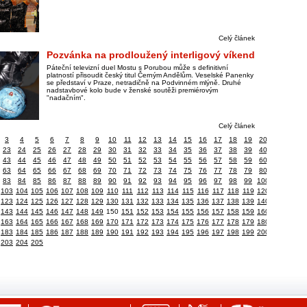
Celý článek
Pozvánka na prodloužený interligový víkend
Páteční televizní duel Mostu s Porubou může s definitivní
platností přisoudit český titul Černým Andělům. Veselské Panenky
se představí v Praze, netradičně na Podvinném mlýně. Druhé
nadstavbové kolo bude v ženské soutěži premiérovým
"nadačním".
Celý článek
3
4
5
6
7
8
9
10
11
12
13
14
15
16
17
18
19
20
23
24
25
26
27
28
29
30
31
32
33
34
35
36
37
38
39
40
43
44
45
46
47
48
49
50
51
52
53
54
55
56
57
58
59
60
63
64
65
66
67
68
69
70
71
72
73
74
75
76
77
78
79
80
83
84
85
86
87
88
89
90
91
92
93
94
95
96
97
98
99
100
103
104
105
106
107
108
109
110
111
112
113
114
115
116
117
118
119
120
123
124
125
126
127
128
129
130
131
132
133
134
135
136
137
138
139
140
143
144
145
146
147
148
149
150
151
152
153
154
155
156
157
158
159
160
163
164
165
166
167
168
169
170
171
172
173
174
175
176
177
178
179
180
183
184
185
186
187
188
189
190
191
192
193
194
195
196
197
198
199
200
203
204
205