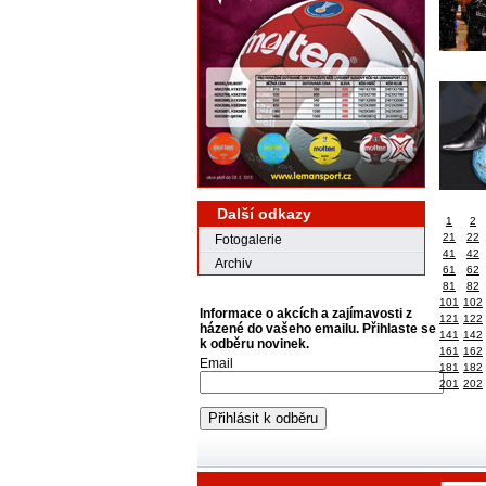
Další odkazy
1
2
21
22
Fotogalerie
41
42
Archiv
61
62
81
82
101
102
Informace o akcích a zajímavosti z
121
122
házené do vašeho emailu. Přihlaste se
141
142
k odběru novinek.
161
162
Email
181
182
201
202