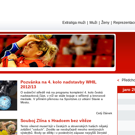
Extraliga muži
|
Muži
|
Ženy
|
Reprezentac
Předcho
Pozvánka na 4. kolo nadstavby WHIL
2012/13
jaro 2
O sváteční středě má na programu kompletní 4. kolo česká
nadstavbová část, v níž se stále bojuje o stříbrné a bronzové
medaile. V přímém přenosu na Sportzive.cz utkání Slavie a
Mostu.
Celý článek
Souboj Zlína s Hradcem bez vítěze
Tento víkend musel být v českých a slovenských halách nějaký
zvláštní "vzduch". Zrodilo se neobyčejně mnoho remízových
výsledků. Body se dělily i v posledním zápase nejvyšší ženské