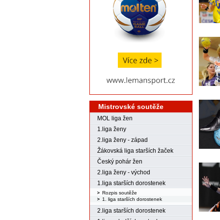
Mistrovské soutěže
MOL liga žen
1.liga ženy
2.liga ženy - západ
Žákovská liga starších žaček
Český pohár žen
2.liga ženy - východ
1.liga starších dorostenek
Rozpis soutěže
1. liga starších dorostenek
2.liga starších dorostenek