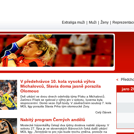
Extraliga muži
|
Muži
|
Ženy
|
Reprezentac
Předcho
V předehrávce 10. kola vysoká výhra
Michalovců, Slavia doma jasně porazila
jaro 2
Olomouc
Dvě utkání ve dvou dnech odehrály týmy Písku a Michalovců.
Zatímco Písek se radoval z výhry jen v sobotu, Iuventa byla
stoprocentní. Domů veze čtyři body. V závěrečném souboji 7. kola
MOL ligy porazila Slavia Prha tým olomoucké Zory.
Celý článek
Nabitý program Černých andělů
Mostecké házenkářky čekají dva týdny doslova nabité zápasy. V
sobotu 27. října je ve slovenských Bánovcích čeká další utkání
MOL ligy. „Tentokrát to pro nás bude trochu změna, protože na