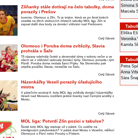
Simona S
Zlíňanky stále dotírají na čelo tabulky, doma
Marcela 
porazily i Prešov
Iuventa, Olomouc a Zlín. To je trojice, která se po šesti kolech
usadila na třech vedoucích místech tabulky MOL ligy. Zlín si
zapsal další dva body za domácí vítězství nad Prešovem.
Tabul
Eliška E
Veronika
Celý článek
Kamila S
Olomouc i Poruba doma zvítězily, Slavia
prohrála v Šaľe
Tři zápasy odehrály české a slovenské týmy v sobotu večer a ve
Tabul
všech se z vítězství radovaly domácí týmy. Olomouc porazila i tým
Plzně. Poruba doma nedala šanci Písku. Na Slovensku pak
Petra Sp
utrpěla porážku Slavia, nestačila na Šaľu.
Anna Vrb
Celý článek
Sára Šna
Házenkářky Veselí porazily úřadujícího
mistra
V pátečním souboji 6. kola MOL ligy zvítězily domácí házenkářky
Veselí nad Moravou rozdílem jediné branky nad Černými anděly z
Mostu.
Celý článek
MOL liga: Potvrdí Zlín pozici v tabulce?
Šesté kolo MOL ligy startuje už v pátek. Co uvidíte na
interligových palubovkách? V pátek duel Mostu s Veselím, měření
Olomouce s Plzní nebo Poruby s Pískem.