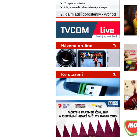
Rozpis soutěže
2.liga mladší dorostenky - západ
2.liga mladší dorostenky - východ
Házená on-line
Ke stažení