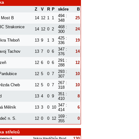
ka
Z
V
R
P
skóre
B
494 :
 Most B
14
12
1
1
25
348
C Strakonice
468 :
14
12
0
2
24
300
425 :
skra Třeboň
13
9
1
3
19
336
347 :
avoj Tachov
13
7
0
6
14
376
291 :
zeň
12
6
0
6
12
288
293 :
ardubice
12
5
0
7
10
307
267 :
vězda Cheb
12
5
0
7
10
318
351 :
d
13
4
0
9
8
410
347 :
á Mělník
13
3
0
10
6
414
169 :
deč n. S.
12
0
0
12
0
355
ka střelců
šnerová
130
Jiskra Havlíčkův Brod