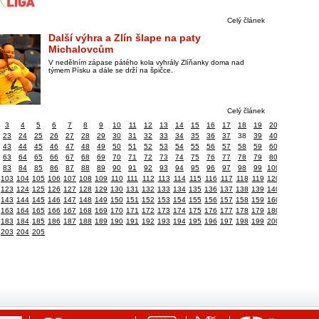
Celý článek
Další výhra a Zlín šlape na paty
Michalovcům
V nedělním zápase pátého kola vyhrály Zlíňanky doma nad
týmem Písku a dále se drží na špičce.
Celý článek
3
4
5
6
7
8
9
10
11
12
13
14
15
16
17
18
19
20
23
24
25
26
27
28
29
30
31
32
33
34
35
36
37
38
39
40
43
44
45
46
47
48
49
50
51
52
53
54
55
56
57
58
59
60
63
64
65
66
67
68
69
70
71
72
73
74
75
76
77
78
79
80
83
84
85
86
87
88
89
90
91
92
93
94
95
96
97
98
99
100
103
104
105
106
107
108
109
110
111
112
113
114
115
116
117
118
119
120
123
124
125
126
127
128
129
130
131
132
133
134
135
136
137
138
139
140
143
144
145
146
147
148
149
150
151
152
153
154
155
156
157
158
159
160
163
164
165
166
167
168
169
170
171
172
173
174
175
176
177
178
179
180
183
184
185
186
187
188
189
190
191
192
193
194
195
196
197
198
199
200
203
204
205