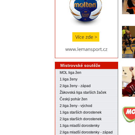
Mistrovské soutěže
MOL liga žen
1.liga ženy
2.liga ženy - západ
Žákovská liga starších žaček
Český pohár žen
2.liga ženy - východ
1.liga starších dorostenek
2.liga starších dorostenek
1.liga mladší dorostenky
2.liga mladší dorostenky - západ