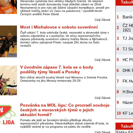
Slovensko vyrážíme bez většiny mladých hráček. Ve stejném
Tabul
termínu totiž starší dorostenky hrají důležité utkání ve Zlíně.
Neznamená to pro nás ale žádné zásadní komplikace, prostě jen
některé hráčky stráví víc času na palubovce,“ vysvětlil trenér
Černých andělů Peter Dávid.
1
Baník
Celý článek
ČZ HB
Most i Michalovce v sobotu suverénní
2
1921
Čtyři utkání 7. kola odehrály české, moravské a slovenské týmy v
sobotu odpoledne a v podvečer. Ve stínu reprezentačního
3
TJ Ji
zápasu předvedly suverénní výkony hráčky Mostu a Michalovců,
domácí výhru vybojoval Písek, naopak Zlín doma na Šaľu
nestačil.
4
TJ Sl
5
HC Pl
Celý článek
V úvodním zápase 7. kola se o body
6
DHK P
podělily týmy Veselí a Poruby
Bez vítěze skončil souboj Veselí nad Moravou a Sokola Poruba.
Ostravanky na jihu Moravy remizovaly 29:29.
7
FK H
8
H.Bro
Celý článek
9
Házen
Pozvánka na MOL ligu: Co prozradí souboje
českých a moravských týmů o jejich
10
KF Le
aktuální formě?
Pomalu ale jistě se ženským týmům přibližuje dlouhá
reprezentační přestávka. Házenkářkám zbývá odehrát tři kola, to
Tabul
nejbližší sedmé je na programu od pátku do neděle.
Eliška E
Celý článek