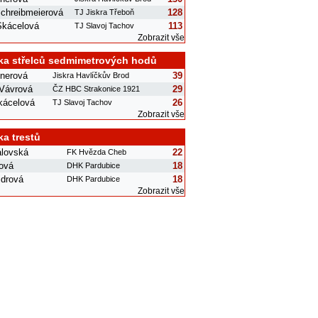
chreibmeierová
128
TJ Jiskra Třeboň
Skácelová
113
TJ Slavoj Tachov
Zobrazit vše
ka střelců sedmimetrových hodů
šnerová
39
Jiskra Havlíčkův Brod
 Vávrová
29
ČZ HBC Strakonice 1921
kácelová
26
TJ Slavoj Tachov
Zobrazit vše
ka trestů
álovská
22
FK Hvězda Cheb
ová
18
DHK Pardubice
jdrová
18
DHK Pardubice
Zobrazit vše