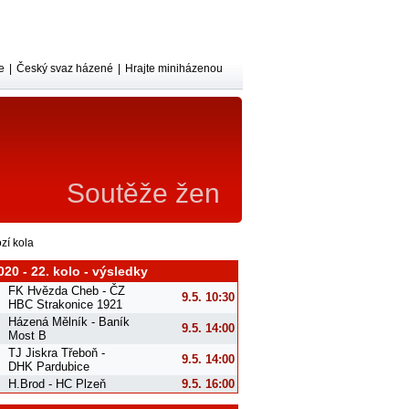
e
|
Český svaz házené
|
Hrajte miniházenou
Soutěže žen
zí kola
020 - 22. kolo - výsledky
FK Hvězda Cheb - ČZ
9.5. 10:30
HBC Strakonice 1921
Házená Mělník - Baník
9.5. 14:00
Most B
TJ Jiskra Třeboň -
9.5. 14:00
DHK Pardubice
H.Brod - HC Plzeň
9.5. 16:00