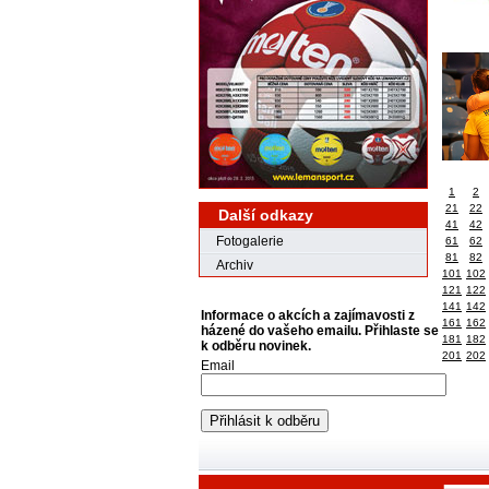
1
2
21
22
Další odkazy
41
42
Fotogalerie
61
62
81
82
Archiv
101
102
121
122
141
142
Informace o akcích a zajímavosti z
161
162
házené do vašeho emailu. Přihlaste se
181
182
k odběru novinek.
201
202
Email