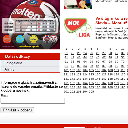
Michalovcích. Jak viděla
Ve šlágru kola r
Slavia – Most už
Neuběhlo ani čtrnáct dn
nejúspěšnějších českých
Repríza finálového zápa
Baníkem Most je na prog
1
2
3
4
5
6
7
8
9
10
21
22
23
24
25
26
27
28
29
30
Další odkazy
41
42
43
44
45
46
47
48
49
50
61
62
63
64
65
66
67
68
69
70
Fotogalerie
81
82
83
84
85
86
87
88
89
90
Archiv
101
102
103
104
105
106
107
108
109
110
121
122
123
124
125
126
127
128
129
130
141
142
143
144
145
146
147
148
149
150
Informace o akcích a zajímavosti z
161
162
163
164
165
166
167
168
169
170
házené do vašeho emailu. Přihlaste se
181
182
183
184
185
186
187
188
189
190
k odběru novinek.
201
202
203
204
205
Email