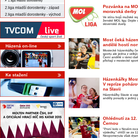
1.liga mladší dorostenky
Pozvánka na MOL
2.liga mladší dorostenky - západ
moravská derby 
2.liga mladší dorostenky - východ
Ve stínu bojů mužské re
ženské MOL ligy. Dojde
slovenské duely.
Most čeká házen
andělé hostí nor
Házená on-line
Mostecké házenkářky ček
sportu ale jedna z velkýc
Černí andělé v rámci da
přivítají v mostecké spor
Ke stažení
Házenkářky Most
V repríze poháro
na Slavii
Házenkářky Slavie si za
anděly porazily o jediný 
Ohlédnutí za 12.
Černou
"První kolo v Novém roc
výsledky," ohlíží se za 
Neopomenula však drama